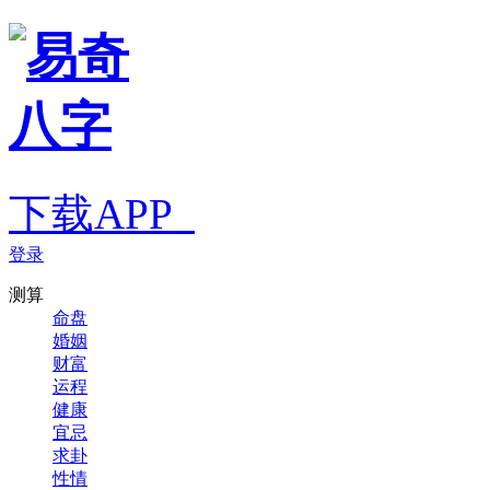
下载APP
登录
测算
命盘
婚姻
财富
运程
健康
宜忌
求卦
性情