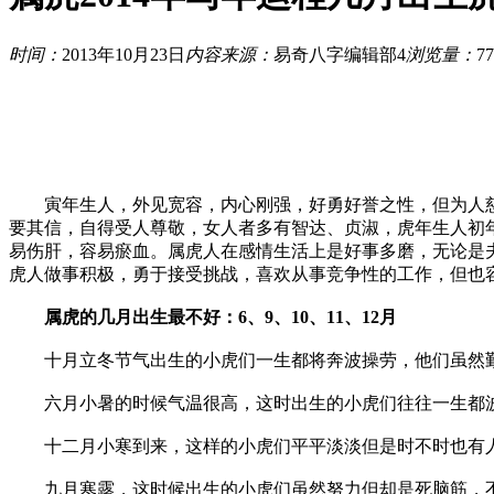
时间：
2013年10月23日
内容来源：
易奇八字编辑部4
浏览量：
77
寅年生人，外见宽容，内心刚强，好勇好誉之性，但为人慈
要其信，自得受人尊敬，女人者多有智达、贞淑，虎年生人初
易伤肝，容易瘀血。属虎人在感情生活上是好事多磨，无论是
虎人做事积极，勇于接受挑战，喜欢从事竞争性的工作，但也
属虎的几月出生最不好：6、9、10、11、12月
十月立冬节气出生的小虎们一生都将奔波操劳，他们虽然勤
六月小暑的时候气温很高，这时出生的小虎们往往一生都波
十二月小寒到来，这样的小虎们平平淡淡但是时不时也有人
九月寒露，这时候出生的小虎们虽然努力但却是死脑筋，不