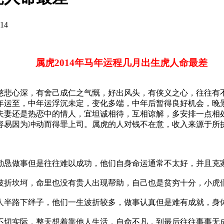
14
属虎2014年马年运程几月出生虎人命最差
悲心深，有舍己成仁之气慨，好出风头，有侠义之心，往往有不
年运至，中年运浮沉未定，变化多端，中年后暂得良好机会，晚
夫妻还是热恋中的情人，宜坦诚相待，互相谅解，多安排一点相
容易因为冲动而得罪上司。属虎的人对钱不在意，收入来源于所
恳做事但是往往难以成功，他们自身命运通常不太好，并且克
折坎坷，命里也没有贵人出现帮助，自己也是贫穷十分，小虎
半路下绊子，他们一生波折较多，做事认真但是难有成就，身
切实际，整天想着靠他人生活，自命不凡，到最后往往事事无