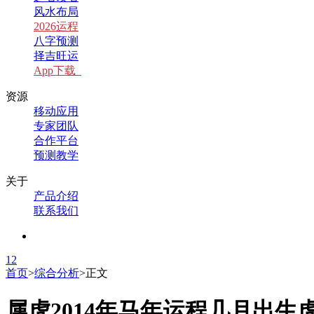
风水布局
2026运程
八字预测
择吉旺运
App下载
资源
移动应用
专家团队
合作平台
预测教学
关于
产品介绍
联系我们
1
2
首页
>
综合分析
>
正文
属虎2014年马年运程几月出生