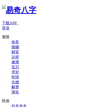
下载APP
登录
测算
命盘
婚姻
财富
运程
健康
宜忌
求卦
性情
合婚
解梦
测名
民俗
起名改名