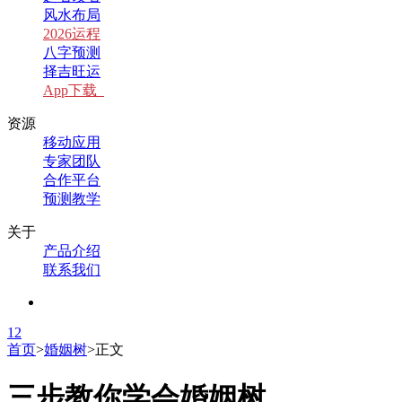
风水布局
2026运程
八字预测
择吉旺运
App下载
资源
移动应用
专家团队
合作平台
预测教学
关于
产品介绍
联系我们
1
2
首页
>
婚姻树
>
正文
三步教你学会婚姻树