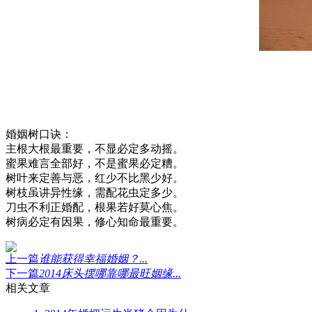
婚姻树口诀：
主根大根最重要，不显必定多动摇。
蜜果难言全部好，不是蜜果必定糟。
树叶来定善与恶，红少不比黑少好。
树枝虽讲异性缘，需配花虫定多少。
刀虫不利正婚配，根果若好莫心焦。
树病必定有因果，修心知命最重要。
上一篇
谁能获得幸福婚姻？...
下一篇
2014床头摆哪靠哪最旺姻缘...
相关文章