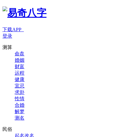
下载APP
登录
测算
命盘
婚姻
财富
运程
健康
宜忌
求卦
性情
合婚
解梦
测名
民俗
起名改名