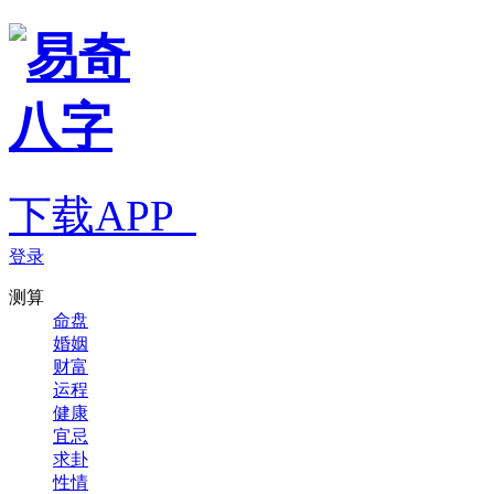
下载APP
登录
测算
命盘
婚姻
财富
运程
健康
宜忌
求卦
性情