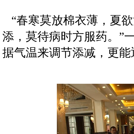
“春寒莫放棉衣薄，夏欲
添，莫待病时方服药。”
据气温来调节添减，更能