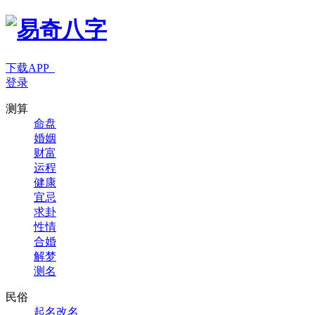
下载APP
登录
测算
命盘
婚姻
财富
运程
健康
宜忌
求卦
性情
合婚
解梦
测名
民俗
起名改名