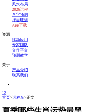
风水布局
2026运程
八字预测
择吉旺运
App下载
资源
移动应用
专家团队
合作平台
预测教学
关于
产品介绍
联系我们
1
2
首页
>
运程车
>
正文
夏季哪些生肖运势最黑