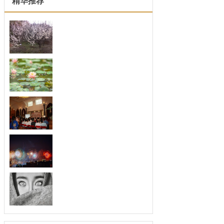
精华推荐
什么面相的女人会越来
什么面相的女人会越来越胖 都
说女人...
警惕易出现中年危机的
中年，应该是一个人最好的时期，
这时事...
哪种面相的女人最有福
如何看手相 1.耳垂厚大 耳垂厚
大之...
卧蚕眼透露出哪些好运
不少人以有卧蚕眼而为荣，除了跟
风外，...
有钱人的面相特征