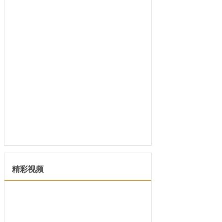
面相算命图解 1、耳朵肥厚 耳
朵一直...
精彩视频