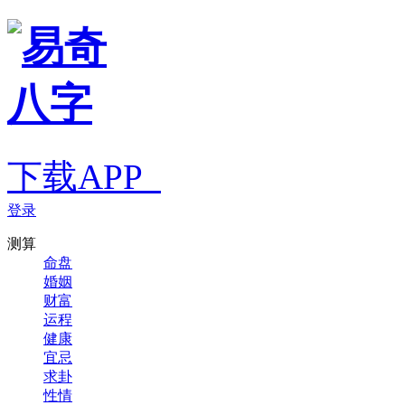
下载APP
登录
测算
命盘
婚姻
财富
运程
健康
宜忌
求卦
性情