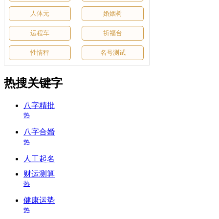
人体元
婚姻树
运程车
祈福台
性情秤
名号测试
热搜关键字
八字精批
热
八字合婚
热
人工起名
财运测算
热
健康运势
热