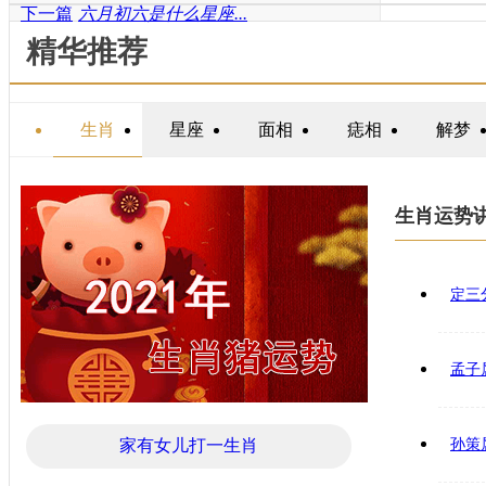
下一篇
六月初六是什么星座...
精华推荐
生肖
星座
面相
痣相
解梦
生肖运势
定三
孟子
家有女儿打一生肖
孙策