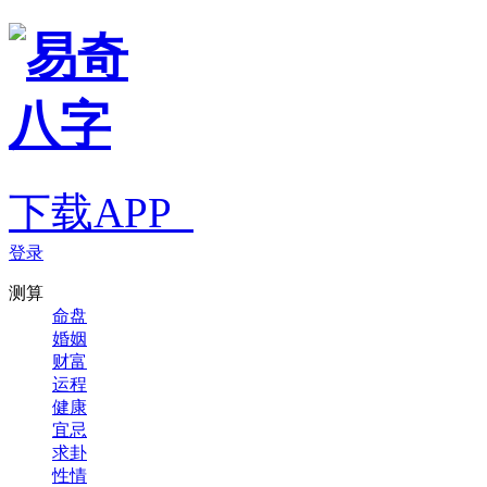
下载APP
登录
测算
命盘
婚姻
财富
运程
健康
宜忌
求卦
性情