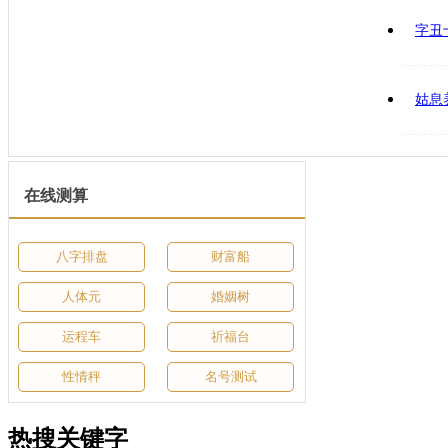
字丑
姑息
在线测算
八字排盘
财富船
人体元
婚姻树
运程车
祈福台
性情秤
名号测试
热搜关键字