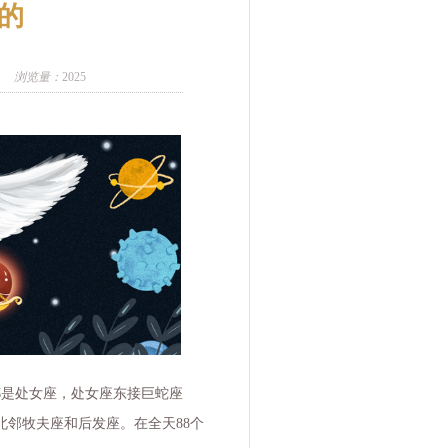
座的
浏览量：
2025
人都是处女座，处女座东接巨蛇座
邻牧夫座和后发座。在全天88个