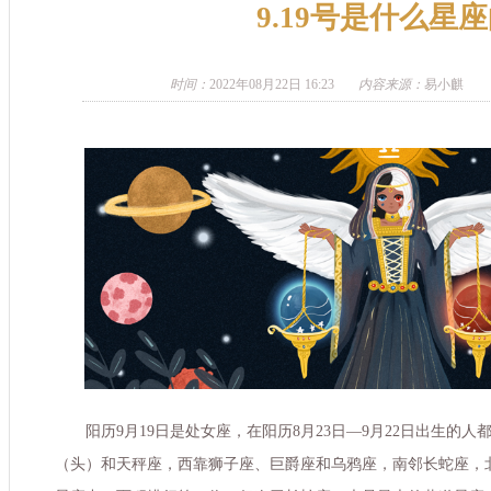
9.19号是什么星
时间：
2022年08月22日 16:23
内容来源：
易小麒
阳历9月19日是处女座，在阳历8月23日—9月22日出生的
（头）和天秤座，西靠狮子座、巨爵座和乌鸦座，南邻长蛇座，北