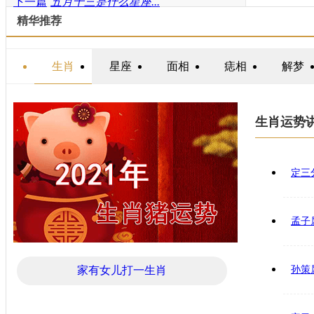
下一篇
五月十三是什么星座...
精华推荐
生肖
星座
面相
痣相
解梦
生肖运势
定三
孟子
家有女儿打一生肖
孙策