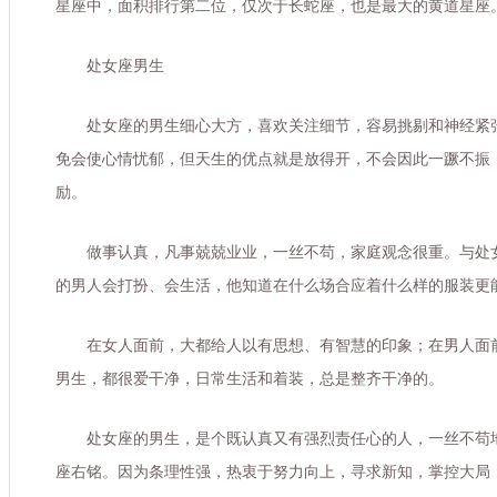
星座中，面积排行第二位，仅次于长蛇座，也是最大的黄道星座
处女座男生
处女座的男生细心大方，喜欢关注细节，容易挑剔和神经紧
免会使心情忧郁，但天生的优点就是放得开，不会因此一蹶不振
励。
做事认真，凡事兢兢业业，一丝不苟，家庭观念很重。与处
的男人会打扮、会生活，他知道在什么场合应着什么样的服装更
在女人面前，大都给人以有思想、有智慧的印象；在男人面
男生，都很爱干净，日常生活和着装，总是整齐干净的。
处女座的男生，是个既认真又有强烈责任心的人，一丝不苟
座右铭。因为条理性强，热衷于努力向上，寻求新知，掌控大局