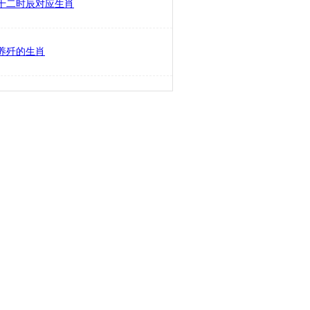
十二时辰对应生肖
养歼的生肖