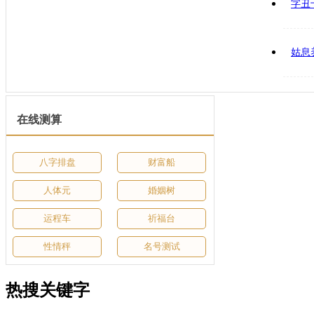
字丑
姑息
在线测算
八字排盘
财富船
人体元
婚姻树
运程车
祈福台
性情秤
名号测试
热搜关键字