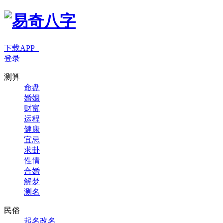
下载APP
登录
测算
命盘
婚姻
财富
运程
健康
宜忌
求卦
性情
合婚
解梦
测名
民俗
起名改名