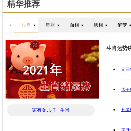
精华推荐
生肖
星座
面相
痣相
解梦
生肖运势
定三
孟子
家有女儿打一生肖
孙策
字丑