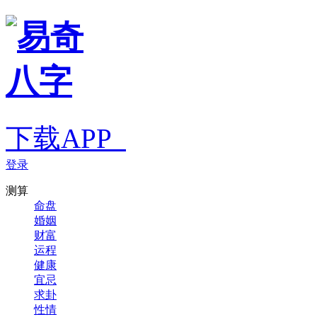
下载APP
登录
测算
命盘
婚姻
财富
运程
健康
宜忌
求卦
性情