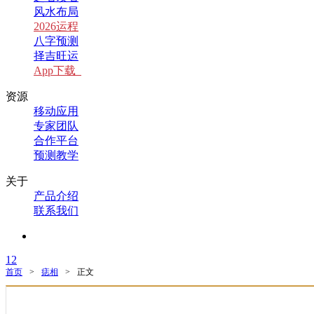
风水布局
2026运程
八字预测
择吉旺运
App下载
资源
移动应用
专家团队
合作平台
预测教学
关于
产品介绍
联系我们
1
2
首页
>
痣相
>
正文