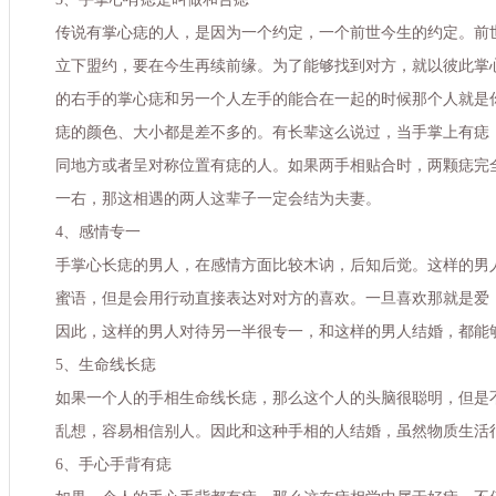
传说有掌心痣的人，是因为一个约定，一个前世今生的约定。前
立下盟约，要在今生再续前缘。为了能够找到对方，就以彼此掌
的右手的掌心痣和另一个人左手的能合在一起的时候那个人就是
痣的颜色、大小都是差不多的。有长辈这么说过，当手掌上有痣
同地方或者呈对称位置有痣的人。如果两手相贴合时，两颗痣完
一右，那这相遇的两人这辈子一定会结为夫妻。
4、感情专一
手掌心长痣的男人，在感情方面比较木讷，后知后觉。这样的男
蜜语，但是会用行动直接表达对对方的喜欢。一旦喜欢那就是爱
因此，这样的男人对待另一半很专一，和这样的男人结婚，都能
5、生命线长痣
如果一个人的手相生命线长痣，那么这个人的头脑很聪明，但是
乱想，容易相信别人。因此和这种手相的人结婚，虽然物质生活
6、手心手背有痣