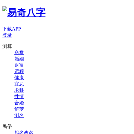
下载APP
登录
测算
命盘
婚姻
财富
运程
健康
宜忌
求卦
性情
合婚
解梦
测名
民俗
起名改名