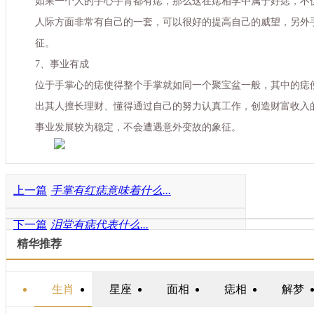
如果一个人的手心手背都有痣，那么这在痣相学中属于好痣，不
人际方面非常有自己的一套，可以很好的提高自己的威望，另外
征。
7、事业有成
位于手掌心的痣使得整个手掌就如同一个聚宝盆一般，其中的痣
出其人擅长理财、懂得通过自己的努力认真工作，创造财富收入
事业发展较为稳定，不会遭遇意外变故的象征。
上一篇
手掌有红痣意味着什么...
下一篇
泪堂有痣代表什么...
精华推荐
生肖
星座
面相
痣相
解梦