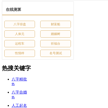
在线测算
八字排盘
财富船
人体元
婚姻树
运程车
祈福台
性情秤
名号测试
热搜关键字
八字精批
热
八字合婚
热
人工起名