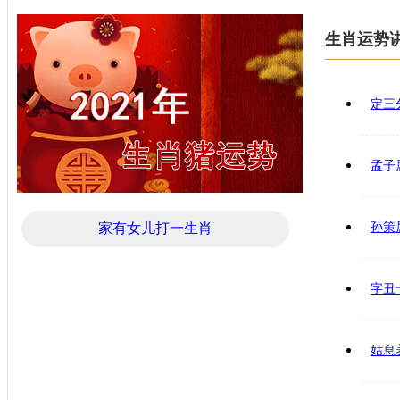
生肖运势
定三
孟子
家有女儿打一生肖
孙策
字丑
姑息