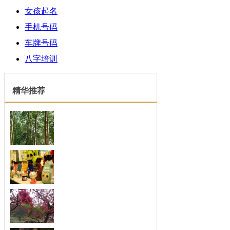
女孩起名
手机号码
车牌号码
八字培训
精华推荐
四月份人格魅力开始大
每一个人的人格魅力绝对是吸引人最重
要的法...
扬长避短，善于发现别
取长补短，最会发现优点的三大生肖。
俗话说...