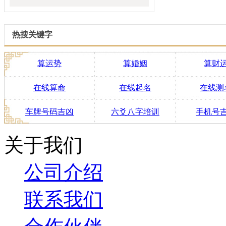
热搜关键字
算运势
算婚姻
算财
在线算命
在线起名
在线测
车牌号码吉凶
六爻八字培训
手机号
关于我们
公司介绍
联系我们