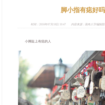
脚小指有痣好吗
时间：
2016年07月18日 10:47
内容来源：
易奇八字编辑部
小脚趾上有痣的人