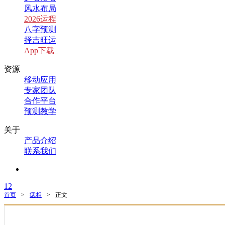
风水布局
2026运程
八字预测
择吉旺运
App下载
资源
移动应用
专家团队
合作平台
预测教学
关于
产品介绍
联系我们
1
2
首页
>
痣相
>
正文