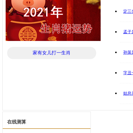
定三
孟子
家有女儿打一生肖
孙策
字丑
姑息
在线测算