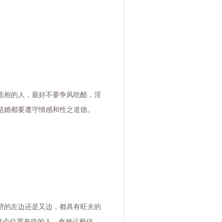
痣相的人，最好不要争风吃醋，淫
结婚都要遵守情感和性之道德。
脐的左边还是又边，都具有旺夫的
这个位置有痣的人，食禄运极佳，