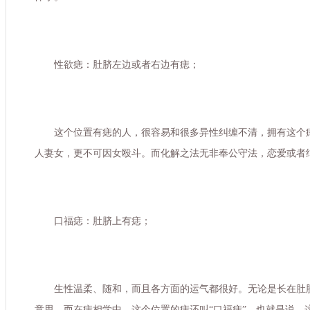
性欲痣：肚脐左边或者右边有痣；
这个位置有痣的人，很容易和很多异性纠缠不清，拥有这个
人妻女，更不可因女殴斗。而化解之法无非奉公守法，恋爱或者
口福痣：肚脐上有痣；
生性温柔、随和，而且各方面的运气都很好。无论是长在肚
意思。而在痣相学中，这个位置的痣还叫“口福痣”，也就是说，