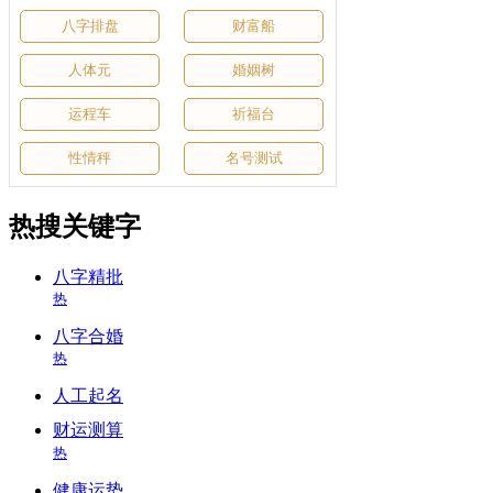
八字排盘
财富船
人体元
婚姻树
运程车
祈福台
性情秤
名号测试
热搜关键字
八字精批
热
八字合婚
热
人工起名
财运测算
热
健康运势