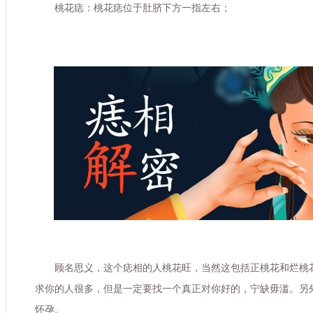
桃花痣：桃花痣位于肚脐下方一指左右；
顾名思义，这个痣相的人桃花旺，当然这包括正桃花和烂桃
求你的人很多，但是一定要找一个真正对你好的，宁缺毋滥。另
怀孕。