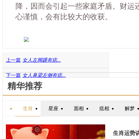
降，因而会引起一些家庭矛盾。财运
心谨慎，会有比较大的收获。
上一篇
女人左脚踝有痣...
下一篇
女人鼻梁左侧有痣...
精华推荐
生肖
星座
面相
痣相
解梦
生肖运势