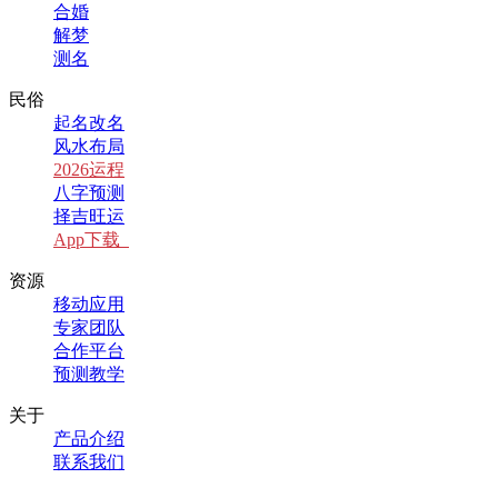
合婚
解梦
测名
民俗
起名改名
风水布局
2026运程
八字预测
择吉旺运
App下载
资源
移动应用
专家团队
合作平台
预测教学
关于
产品介绍
联系我们