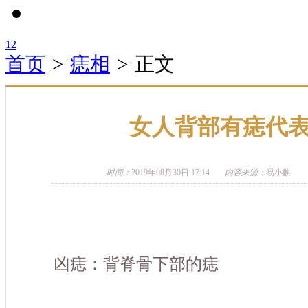
1
2
首页
>
痣相
>
正文
女人背部有痣代
时间：
2019年08月30日 17:14
内容来源：
易小麒
凶痣：背脊骨下部的痣