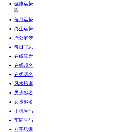
健康运势
热
每月运势
终生运势
周公解梦
每日宜忌
在线算命
在线起名
在线测名
风水培训
男孩起名
女孩起名
手机号码
车牌号码
八字培训