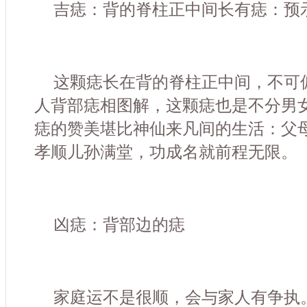
吉痣：背的脊柱正中间长有痣：预
这颗痣长在背的脊柱正中间，不可
人背部痣相图解，这颗痣也是不分男
痣的赞美堪比神仙来凡间的生活：父
孝顺儿孙满堂，功成名就前程无限。
凶痣：背部边的痣
家庭运不是很顺，会与家人有争执