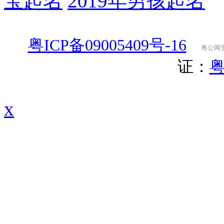
宝起名
2019年男孩起名
粤ICP备09005409号-16
粤公网安备
证：
粤
x