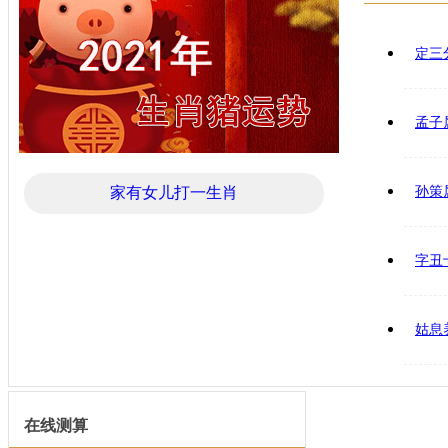
定三
孟子
家有女儿打一生肖
孙策
字丑
姑息
在线测算