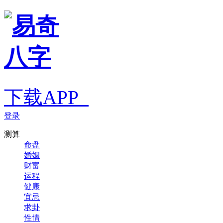
下载APP
登录
测算
命盘
婚姻
财富
运程
健康
宜忌
求卦
性情