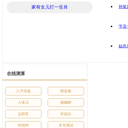
家有女儿打一生肖
孙策
字丑
姑息
在线测算
八字排盘
财富船
人体元
婚姻树
运程车
祈福台
性情秤
名号测试