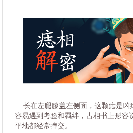
长在左腿膝盖左侧面，这颗痣是凶
容易遇到考验和羁绊，古相书上形容
平地都经常摔交。