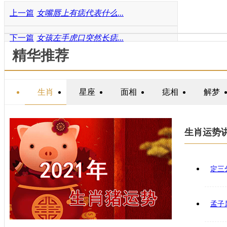
上一篇
女嘴唇上有痣代表什么...
下一篇
女孩左手虎口突然长痣...
精华推荐
生肖
星座
面相
痣相
解梦
生肖运势
定三
孟子