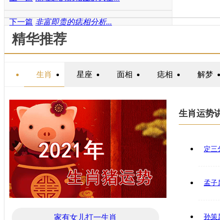
下一篇
非富即贵的痣相分析...
精华推荐
生肖
星座
面相
痣相
解梦
生肖运势
定三
孟子
家有女儿打一生肖
孙策