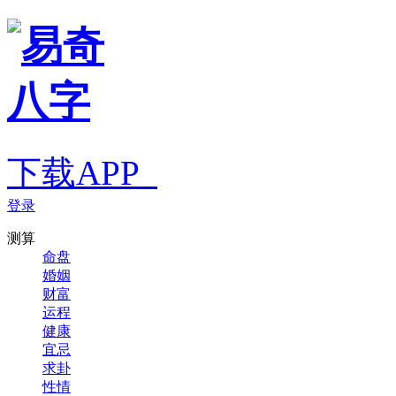
下载APP
登录
测算
命盘
婚姻
财富
运程
健康
宜忌
求卦
性情