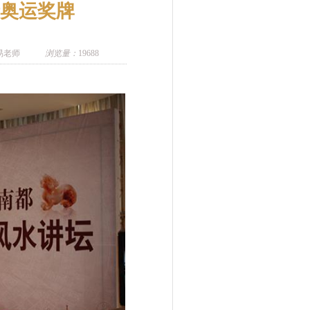
奥运奖牌
易老师
浏览量：
19688