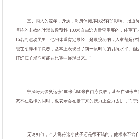
三、丙火的流年，身燥，对身体
健康
状况有所影响。报道
泽涛的主教练叶瑾曾经预料“
100
米自由泳力量蛮重要的，体重下
16
名的运动员里，他的体重肯定最轻，是最瘦弱的，人家都是很壮
他在预赛和半决赛，基本上表现出了前一段时间的训练水平。但
打好底子就不可能在比赛中展现出来。”
宁泽涛无缘奥运会
100
米和
50
米自由泳决赛，甚至在
50
米自
态不在巅峰的同时，也表示会在接下来的接力上全力去拼，而宁
无论如何，个人觉得这小伙子还是很不错的，他根本不给