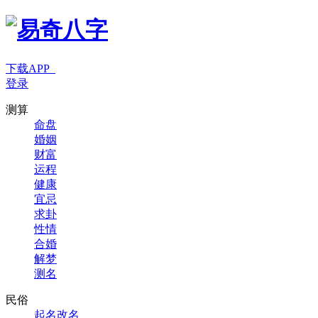
下载APP
登录
测算
命盘
婚姻
财富
运程
健康
宜忌
求卦
性情
合婚
解梦
测名
民俗
起名改名