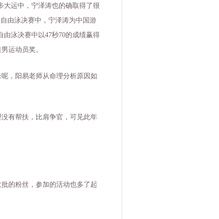
步大运中，宁泽涛也的确取得了很
米自由泳决赛中，宁泽涛为中国游
自由泳决赛中以
47
秒
70
的成绩赢得
佳男运动员奖。
缘呢，阳易老师从命理分析原因如
理没有帮扶，比肩争官，可见此年
大批的粉丝，参加的活动也多了起