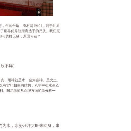
好，年龄合适，身材是
1
米
91
，属于世界
备了世界优秀短距离选手的品质。我们完
却与奖牌无缘，原因何在？
时辰不详）
官克，用神就是水，金为喜神。忌火土。
又有官印相生的结构，八字中癸水生乙
利。
阳易老师从
命理
方面简单分析一
均为水，水势汪洋大旺来助身，事