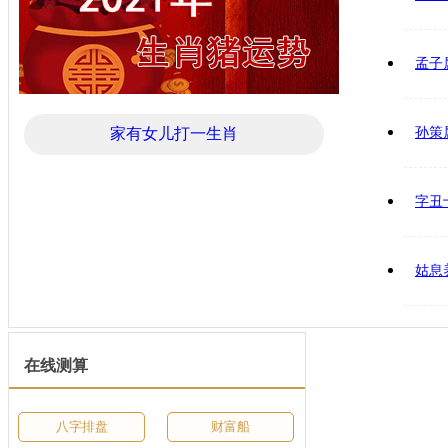
孟子
家有女儿打一生肖
孙策
字丑
姑息
在线测算
八字排盘
财富船