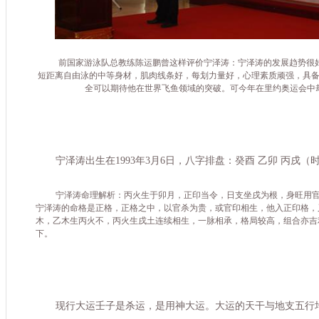
前国家游泳队总教练陈运鹏曾这样评价宁泽涛：宁泽涛的发展趋势很
短距离自由泳的中等身材，肌肉线条好，每划力量好，心理素质顽强，具
全可以期待他在世界飞鱼领域的突破。可今年在里约奥运会中
宁泽涛出生在
1993
年
3
月
6
日，八字排盘：癸酉 乙卯 丙戌（
宁泽涛命理解析：丙火生于卯月，正印当令，日支坐戌为根，身旺用
宁泽涛的命格是正格，正格之中，以官杀为贵，或官印相生，他入正印格，
木，乙木生丙火不，丙火生戌土连续相生，一脉相承，格局较高，组合亦吉
下。
现行大运壬子是杀运，是用神
大运
。大运的天干与地支五行