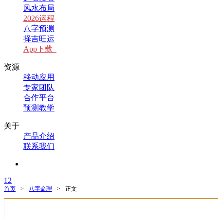
风水布局
2026运程
八字预测
择吉旺运
App下载
资源
移动应用
专家团队
合作平台
预测教学
关于
产品介绍
联系我们
1
2
首页
>
八字命理
>
正文