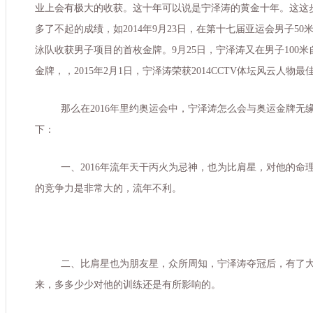
业上会有极大的收获。这十年可以说是宁泽涛的黄金十年。这这
多了不起的成绩，如
2014
年
9
月
23
日，在第十七届亚运会男子
50
泳队收获男子项目的首枚金牌。
9
月
25
日，宁泽涛又在男子
100
米
金牌，，
2015
年
2
月
1
日，宁泽涛荣获
2014CCTV
体坛风云人物最
那么在
2016
年里约奥运会中，宁泽涛怎么会与奥运金牌无
下：
一、
2016
年流年天干丙火为忌神，也为比肩星，对他的命
的竞争力是非常大的，流年不利。
二、比肩星也为朋友星，众所周知，宁泽涛夺冠后，有了
来，多多少少对他的训练还是有所影响的。