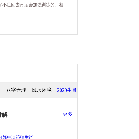
了不足回去肯定会加强训练的。相
八字命理
风水环境
2020生肖运势
更多···
讲解
分隆中决策猜生肖