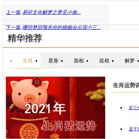
上一篇
易祈文化解梦之梦见小偷...
下一篇
哪些梦回预兆你的婚姻会出现小三...
精华推荐
生肖
星座
面相
痣相
解梦
生肖运势
定三
孟子