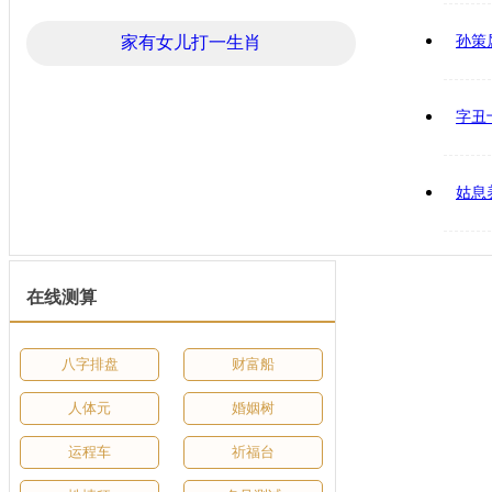
家有女儿打一生肖
孙策
字丑
姑息
在线测算
八字排盘
财富船
人体元
婚姻树
运程车
祈福台