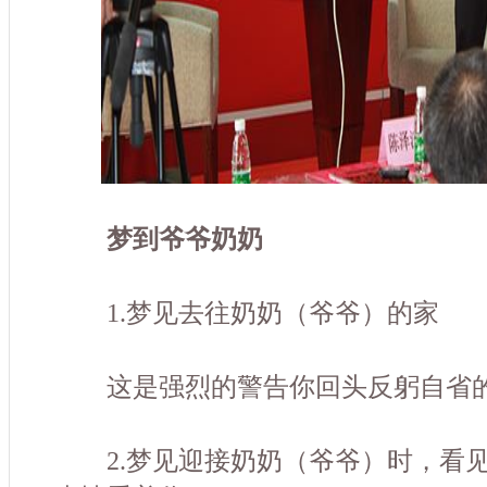
梦到爷爷奶奶
1.梦见去往奶奶（爷爷）的家
这是强烈的警告你回头反躬自省
2.梦见迎接奶奶（爷爷）时，看见