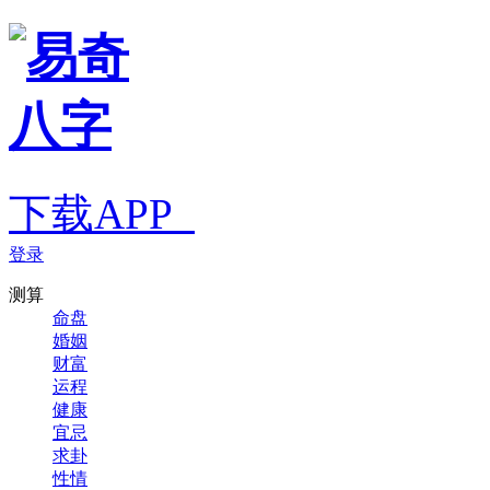
下载APP
登录
测算
命盘
婚姻
财富
运程
健康
宜忌
求卦
性情