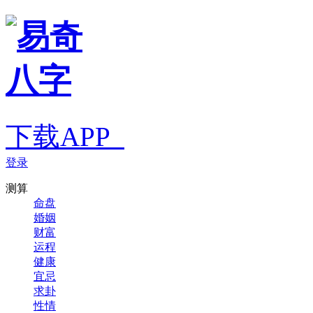
下载APP
登录
测算
命盘
婚姻
财富
运程
健康
宜忌
求卦
性情