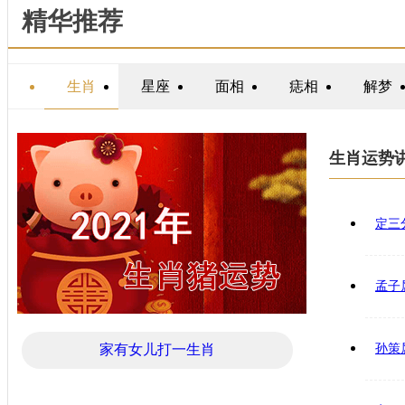
精华推荐
生肖
星座
面相
痣相
解梦
生肖运势
定三
孟子
家有女儿打一生肖
孙策