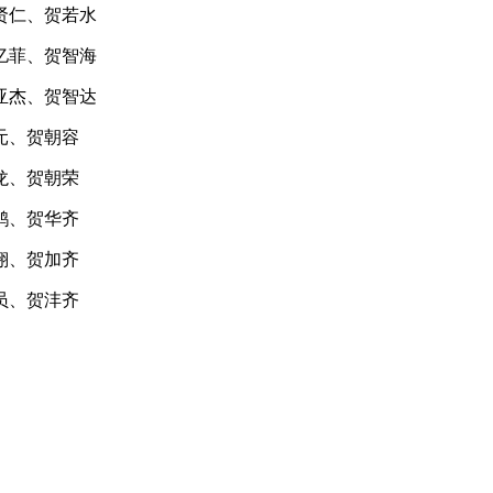
贤仁、贺若水
亿菲、贺智海
亚杰、贺智达
元、贺朝容
龙、贺朝荣
鹃、贺华齐
翔、贺加齐
员、贺沣齐