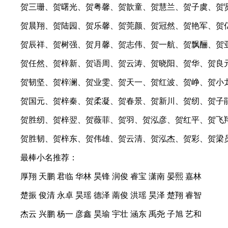
贺三珊、贺曙光、贺粤馨、贺歆童、贺慧兰、贺子虞、贺
贺晨翔、贺陆园、贺乐馨、贺莞颜、贺冠然、贺艳军、贺
贺辰祥、贺树强、贺月馨、贺志伟、贺一航、贺飘酾、贺
贺任然、贺梓新、贺语周、贺云涛、贺晓阳、贺华、贺良
贺韧坚、贺梓澜、贺业雯、贺天一、贺红波、贺峥、贺小
贺国元、贺梓秦、贺柔凝、贺春景、贺新川、贺纫、贺子
贺胜纫、贺梓翌、贺薇菲、贺羽、贺泓彦、贺红平、贺飞
贺胜韧、贺梓东、贺伟雄、贺云清、贺泓杰、贺彩、贺梁
最棒小名推荐：
厚翔 天鹏 君临 华林 昊锋 润俊 睿宝 潇南 晏熙 嘉林
楚振 俊清 永卓 昊瑶 德泽 萳俊 洪瑶 昊泽 楚翔 睿智
杰云 兴鹏 杨一 彦鑫 昊瑜 宇壮 涵东 禹尧 子旭 艺和