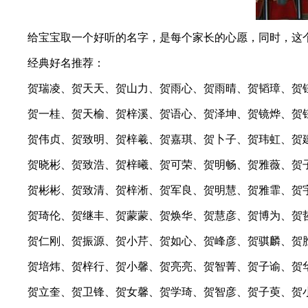
给宝宝取一个好听的名字，是每个家长的心愿，同时，这个
经典好名推荐：
贺瑞凌、贺天天、贺山力、贺雨心、贺雨晴、贺韬璋、贺
贺一桂、贺天榆、贺梓溪、贺语心、贺泽坤、贺镜烨、贺
贺伟贞、贺致明、贺梓羲、贺嘉琪、贺卜子、贺玮虹、贺
贺晓彬、贺致浩、贺梓曦、贺可荣、贺明畅、贺雅薇、贺
贺彬彬、贺致清、贺梓淅、贺军良、贺明慧、贺雅霏、贺
贺琦伦、贺继丰、贺蒙蒙、贺焕华、贺慧彦、贺博为、贺
贺仁刚、贺振源、贺小芹、贺如心、贺峰彦、贺骐麟、贺
贺培炜、贺梓行、贺小馨、贺亮亮、贺智菁、贺子谕、贺
贺立奎、贺卫锋、贺女馨、贺学琦、贺智彦、贺子萸、贺