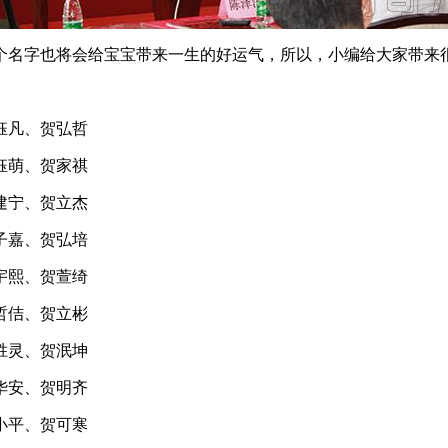
名字也将会给宝宝带来一生的好运气，所以，小编给大家带来很
钰凡、贺弘哲
钰萌、贺家祺
建宁、贺立杰
子嘉、贺弘培
宇熙、贺萱绮
哲佶、贺立彬
胜灵、贺泯坤
华安、贺明齐
小平、贺可寒