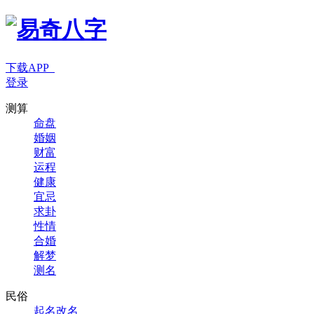
下载APP
登录
测算
命盘
婚姻
财富
运程
健康
宜忌
求卦
性情
合婚
解梦
测名
民俗
起名改名