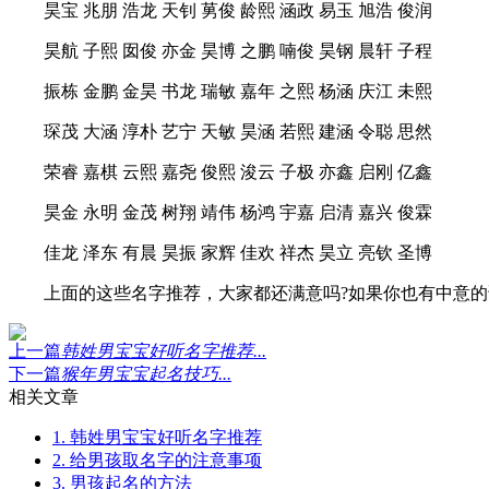
昊宝 兆朋 浩龙 天钊 莮俊 龄熙 涵政 易玉 旭浩 俊润
昊航 子熙 囡俊 亦金 昊博 之鹏 喃俊 昊钢 晨轩 子程
振栋 金鹏 金昊 书龙 瑞敏 嘉年 之熙 杨涵 庆江 未熙
琛茂 大涵 淳朴 艺宁 天敏 昊涵 若熙 建涵 令聪 思然
荣睿 嘉棋 云熙 嘉尧 俊熙 浚云 子极 亦鑫 启刚 亿鑫
昊金 永明 金茂 树翔 靖伟 杨鸿 宇嘉 启清 嘉兴 俊霖
佳龙 泽东 有晨 昊振 家辉 佳欢 祥杰 昊立 亮钦 圣博
上面的这些名字推荐，大家都还满意吗?如果你也有中意的
上一篇
韩姓男宝宝好听名字推荐...
下一篇
猴年男宝宝起名技巧...
相关文章
1. 韩姓男宝宝好听名字推荐
2. 给男孩取名字的注意事项
3. 男孩起名的方法