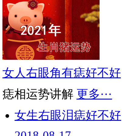
女人右眼角有痣好不好
痣相运势讲解
更多···
女生右眼泪痣好不好
2018-08-17