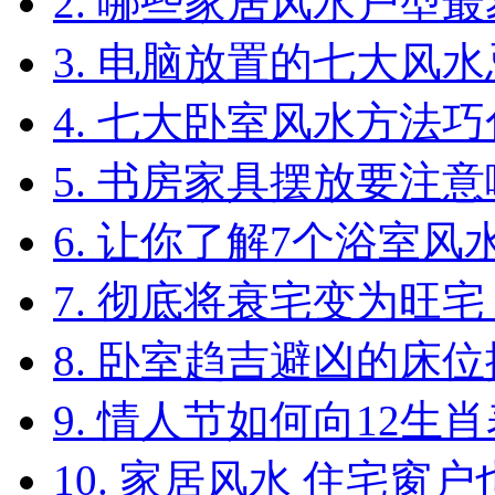
2. 哪些家居风水户型
3. 电脑放置的七大风
4. 七大卧室风水方法
5. 书房家具摆放要注
6. 让你了解7个浴室风
7. 彻底将衰宅变为旺宅 
8. 卧室趋吉避凶的床
9. 情人节如何向12生
10. 家居风水 住宅窗