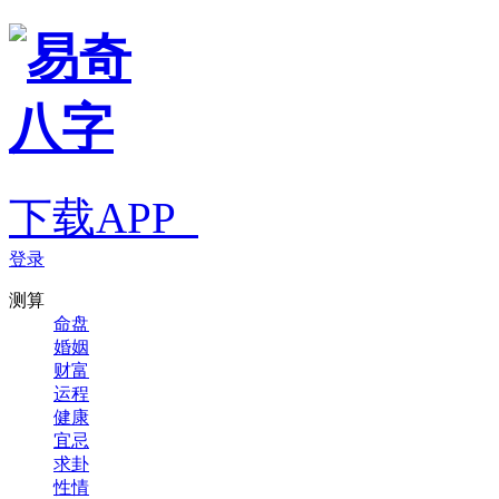
下载APP
登录
测算
命盘
婚姻
财富
运程
健康
宜忌
求卦
性情