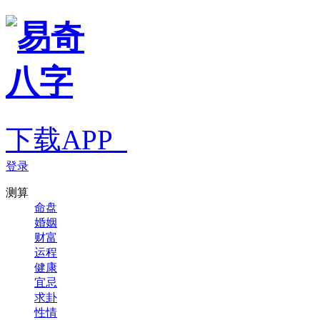
下载APP
登录
测算
命盘
婚姻
财富
运程
健康
宜忌
求卦
性情