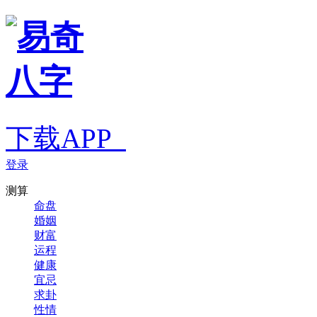
下载APP
登录
测算
命盘
婚姻
财富
运程
健康
宜忌
求卦
性情