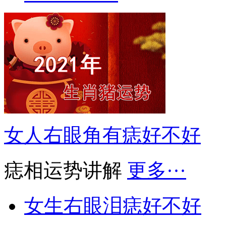
女人右眼角有痣好不好
痣相运势讲解
更多···
女生右眼泪痣好不好