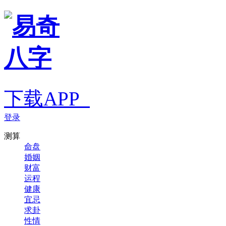
下载APP
登录
测算
命盘
婚姻
财富
运程
健康
宜忌
求卦
性情