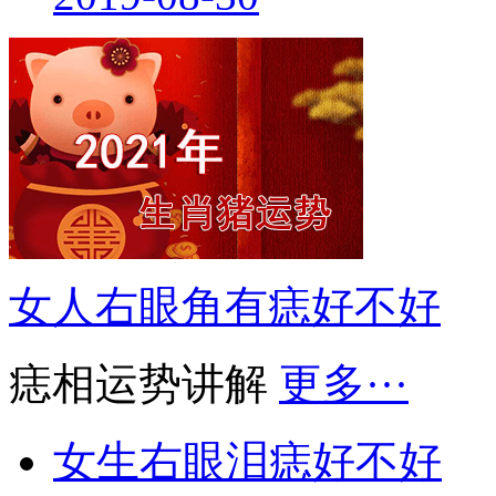
女人右眼角有痣好不好
痣相运势讲解
更多···
女生右眼泪痣好不好