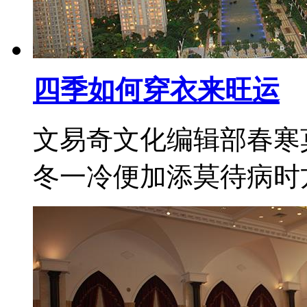
四季如何穿衣来旺运
文易奇文化编辑部春寒
冬一冷便加添莫待病时