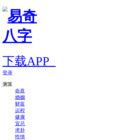
下载APP
登录
测算
命盘
婚姻
财富
运程
健康
宜忌
求卦
性情