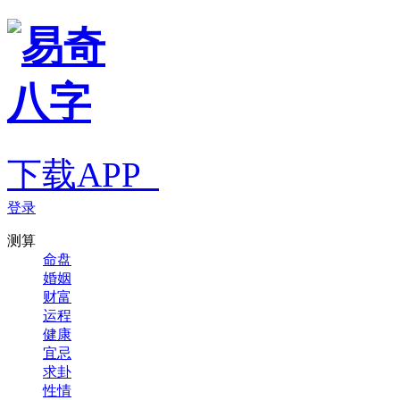
下载APP
登录
测算
命盘
婚姻
财富
运程
健康
宜忌
求卦
性情