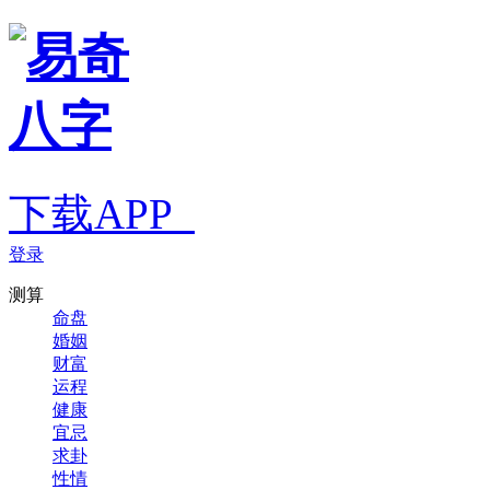
下载APP
登录
测算
命盘
婚姻
财富
运程
健康
宜忌
求卦
性情