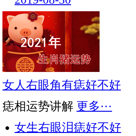
2019-08-30
女人右眼角有痣好不好
痣相运势讲解
更多···