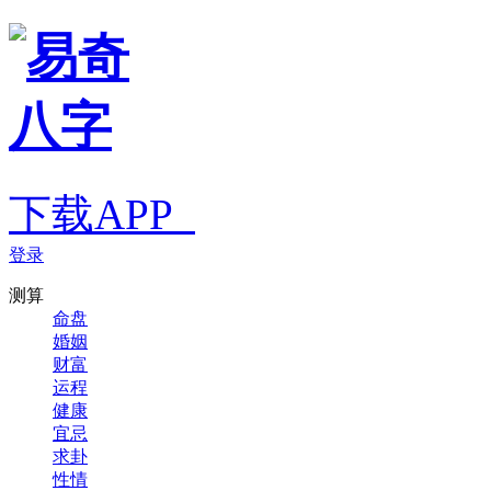
下载APP
登录
测算
命盘
婚姻
财富
运程
健康
宜忌
求卦
性情