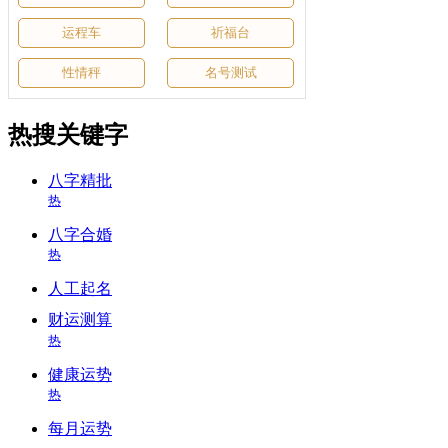
运程车
祈福台
性情秤
名号测试
热搜关键字
八字精批
热
八字合婚
热
人工起名
财运测算
热
健康运势
热
每月运势