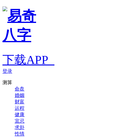
下载APP
登录
测算
命盘
婚姻
财富
运程
健康
宜忌
求卦
性情