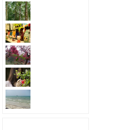
四月份人格魅力开始大
每一个人的人格魅力绝对是吸引人最重
要的法...
扬长避短，善于发现别
取长补短，最会发现优点的三大生肖。
俗话说...
不喜欢空闲，最珍惜时
忙个不停，最善于利用时间的三大生
肖。人们...
从不暗恋，爱你就要告
爱上就去追求，最不喜欢暗恋的三大生
肖。俗...
为人低调，就算富有也
生活富裕，为人却很低调的三大生肖。