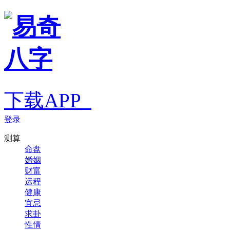
下载APP
登录
测算
命盘
婚姻
财富
运程
健康
宜忌
求卦
性情