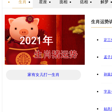
生肖
星座
面相
痣相
解梦
生肖运势
定三
孟子
家有女儿打一生肖
孙策
字丑
姑息