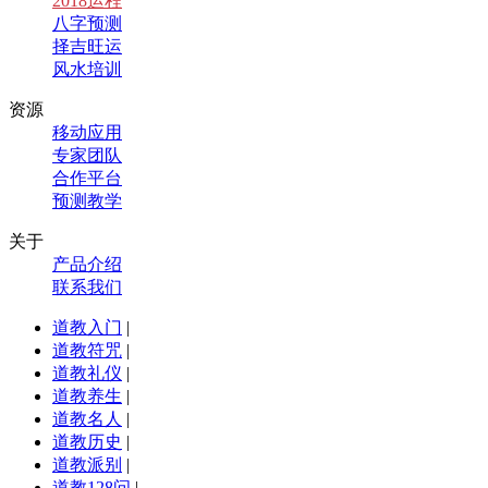
2018运程
八字预测
择吉旺运
风水培训
资源
移动应用
专家团队
合作平台
预测教学
关于
产品介绍
联系我们
道教入门
|
道教符咒
|
道教礼仪
|
道教养生
|
道教名人
|
道教历史
|
道教派别
|
道教128问
|