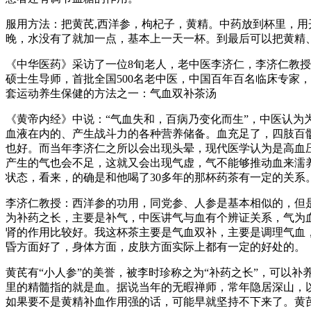
服用方法：把黄芪,西洋参，枸杞子，黄精。中药放到杯里，
晚，水没有了就加一点，基本上一天一杯。到最后可以把黄精
《中华医药》采访了一位8旬老人，老中医李济仁，李济仁教
硕士生导师，首批全国500名老中医，中国百年百名临床专家
套运动养生保健的方法之一：气血双补茶汤
《黄帝内经》中说：“气血失和，百病乃变化而生”，中医认为
血液在内的、产生战斗力的各种营养储备。血充足了，四肢百
也好。而当年李济仁之所以会出现头晕，现代医学认为是高血
产生的气也会不足，这就又会出现气虚，气不能够推动血来濡
状态，看来，的确是和他喝了30多年的那杯药茶有一定的关系
李济仁教授：西洋参的功用，同党参、人参是基本相似的，但
为补药之长，主要是补气，中医讲气与血有个辨证关系，气为
肾的作用比较好。我这杯茶主要是气血双补，主要是调理气血
昏方面好了，身体方面，皮肤方面实际上都有一定的好处的。
黄芪有“小人参”的美誉，被李时珍称之为“补药之长”，可以
里的精髓指的就是血。据说当年的无暇禅师，常年隐居深山，以黄
如果要不是黄精补血作用强的话，可能早就坚持不下来了。黄