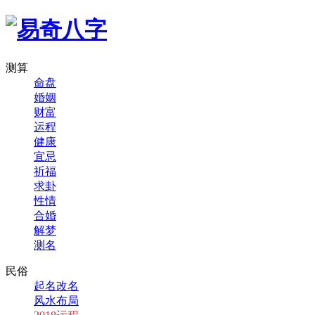
测算
命盘
婚姻
财富
运程
健康
宜忌
祈福
求卦
性情
合婚
解梦
测名
民俗
起名改名
风水布局