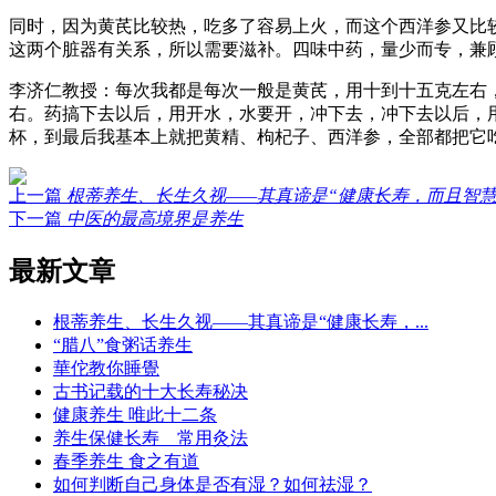
同时，因为黄芪比较热，吃多了容易上火，而这个西洋参又比
这两个脏器有关系，所以需要滋补。四味中药，量少而专，兼
李济仁教授：每次我都是每次一般是黄芪，用十到十五克左右
右。药搞下去以后，用开水，水要开，冲下去，冲下去以后，
杯，到最后我基本上就把黄精、枸杞子、西洋参，全部都把它
上一篇
根蒂养生、长生久视——其真谛是“健康长寿，而且智慧
下一篇
中医的最高境界是养生
最新文章
根蒂养生、长生久视——其真谛是“健康长寿，...
“腊八”食粥话养生
華佗教你睡覺
古书记载的十大长寿秘决
健康养生 唯此十二条
养生保健长寿 常用灸法
春季养生 食之有道
如何判断自己身体是否有湿？如何祛湿？