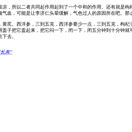
较凉，所以二者共同起作用起到了一个中和的作用。还有就是枸
顾气血，可能是让李济仁头晕缓解，气色过人的原因所在吧。那
，黄芪。西洋参，三到五克，西洋参要少一点，三到五克，枸杞
用盖子把它盖起来，把它闷一下，闭一下，闭五分钟到十分钟就
吃下去。
长寿”