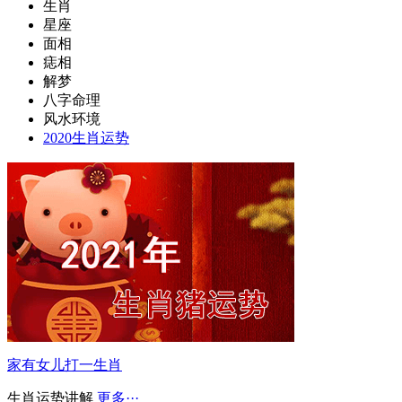
生肖
星座
面相
痣相
解梦
八字命理
风水环境
2020生肖运势
家有女儿打一生肖
生肖运势讲解
更多···