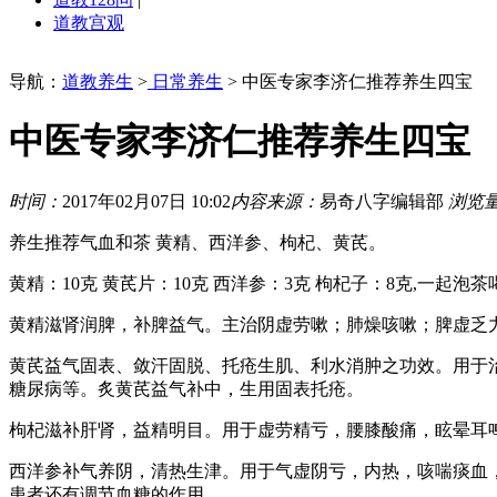
道教宫观
导航：
道教养生
>
日常养生
> 中医专家李济仁推荐养生四宝
中医专家李济仁推荐养生四宝
时间：
2017年02月07日 10:02
内容来源：
易奇八字编辑部
浏览
养生推荐气血和茶 黄精、西洋参、枸杞、黄芪。
黄精：10克 黄芪片：10克 西洋参：3克 枸杞子：8克,一起泡茶
黄精滋肾润脾，补脾益气。主治阴虚劳嗽；肺燥咳嗽；脾虚乏
黄芪益气固表、敛汗固脱、托疮生肌、利水消肿之功效。用于
糖尿病等。炙黄芪益气补中，生用固表托疮。
枸杞滋补肝肾，益精明目。用于虚劳精亏，腰膝酸痛，眩晕耳
西洋参补气养阴，清热生津。用于气虚阴亏，内热，咳喘痰血
患者还有调节血糖的作用。