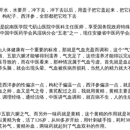
用开水，水要开，冲下去，冲下去以后，用盖子把它盖起来，把它
、枸杞子、西洋参，全部都把它吃下去
授是皖南医学院弋矶山医院中医科主任医师，享受国务院政府特
，中国中医药学会风湿病分会“五老”之一，现任安徽省中医药学
为人体健康有一个重要的标准，那就是气血充盈而调和，这个“气
骸、五脏六腑才能够得到濡养，气充足了，这些濡养才能得以完
压导致的，而在中医看来，那种情况属于气血亏虚。首先就是血
养头脑，就会出现头晕。气血被疾病所损耗，当然人的精力就大
。
是西洋参的性偏凉一点，枸杞子偏温一点，西洋参偏凉一点，就
血之帅，血又是气之母，黄芪配过之后，我就用黄精，黄精主要
，调理经络，通经活络，中医讲气血调和，就百病不生，人的生
补养五脏六腑之气。而另外一味药就是黄精，这个黄精的作用就是
精为食，活了126岁，从80多岁开始，用针刺破手指，耗时3
芪补气，黄精补血，两味药就起到了气血双补的作用。