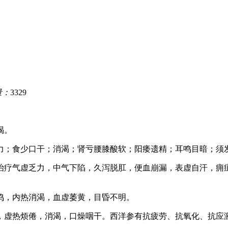
量：
3329
喝。
力；食少口干；消渴；肾亏腰膝酸软；阳痿遗精；耳鸣目暗；须发
治疗气虚乏力，中气下陷，久泻脱肛，便血崩漏，表虚自汗，痈
鸣，内热消渴，血虚萎黄，目昏不明。
，虚热烦倦，消渴，口燥咽干。西洋参有抗疲劳、抗氧化、抗应