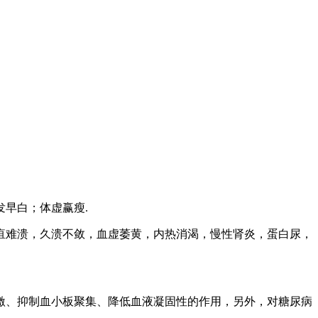
早白；体虚赢瘦.
疽难溃，久溃不敛，血虚萎黄，内热消渴，慢性肾炎，蛋白尿，
激、抑制血小板聚集、降低血液凝固性的作用，另外，对糖尿病