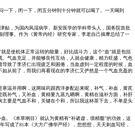
闷一下，闭一下，闭五分钟到十分钟就可以喝了。一天喝到
殊津贴，为国内风湿病学、新安医学的学科带头人，国务院首批
会副理事。作为《黄帝内经》研究专家，李老自己揣摩总结了一
”就是使机体正常运转的能量，好比战斗力，这个“血”就是包括
成。气血充足，并能够良性互动，人就会健康，精力旺盛，气色
虚导致了李济仁出现疲乏和困倦，当血虚到一定程度的时候，血
不如从前了，而我们再看现在的李济仁又俨然是一个气血充盈的
是寒温并用啊，这两味药跟西洋参配起来呢，补气，补血，黄芪
是既补气，又补血，黄精要九蒸九晒啊，黄精在滋补方面，补肝
病主要是气血不和，关键在个和，所以我这杯茶下去，不单是头
补血。《本草纲目》就认为黄精有“补诸虚，填精髓”的功效，这
8年写成了81本《大方广佛华严经》，您想想，天天刺血写经，