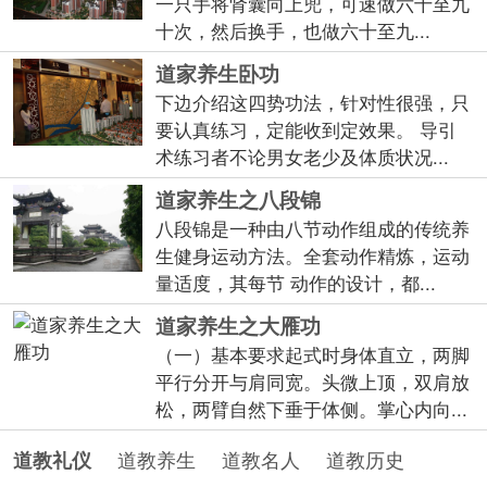
一只手将肾囊向上兜，可速做六十至九
十次，然后换手，也做六十至九...
道家养生卧功
下边介绍这四势功法，针对性很强，只
要认真练习，定能收到定效果。 导引
术练习者不论男女老少及体质状况...
道家养生之八段锦
八段锦是一种由八节动作组成的传统养
生健身运动方法。全套动作精炼，运动
量适度，其每节 动作的设计，都...
道家养生之大雁功
（一）基本要求起式时身体直立，两脚
平行分开与肩同宽。头微上顶，双肩放
松，两臂自然下垂于体侧。掌心内向...
道教养生
道教名人
道教历史
道教礼仪