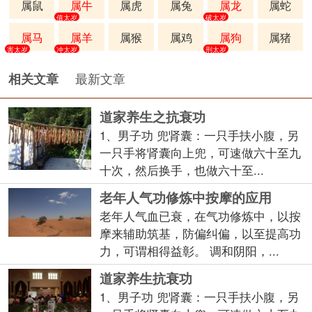
属鼠
属牛
属虎
属兔
属龙
属蛇
值太岁
破太岁
属马
属羊
属猴
属鸡
属狗
属猪
害太岁
冲太岁
刑太岁
最新文章
相关文章
道家养生之抗衰功
1、男子功 兜肾囊：一只手扶小腹，另
一只手将肾囊向上兜，可速做六十至九
十次，然后换手，也做六十至...
老年人气功修炼中按摩的应用
老年人气血已衰，在气功修炼中，以按
摩来辅助筑基，防偏纠偏，以至提高功
力，可谓相得益彰。 调和阴阳，...
道家养生抗衰功
1、男子功 兜肾囊：一只手扶小腹，另