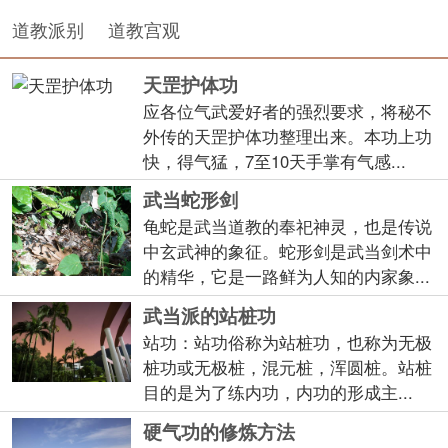
道教派别
道教宫观
天罡护体功
应各位气武爱好者的强烈要求，将秘不
外传的天罡护体功整理出来。本功上功
快，得气猛，7至10天手掌有气感...
武当蛇形剑
龟蛇是武当道教的奉祀神灵，也是传说
中玄武神的象征。蛇形剑是武当剑术中
的精华，它是一路鲜为人知的内家象...
武当派的站桩功
站功：站功俗称为站桩功，也称为无极
桩功或无极桩，混元桩，浑圆桩。站桩
目的是为了练内功，内功的形成主...
硬气功的修炼方法