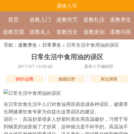
易奇八字
首页
道教入门
道教符咒
道教礼仪
道教养生
道教宫观
道教名人
道教历史
道教派别
道教问答
导航：
道教养生
>
日常养生
> 日常生活中食用油的误区
日常生活中食用油的误区
2017/2/7 10:02:22
易奇八字编辑部
2021运势
婚姻运势
财运测算
在日常饮食生活中人们对食油用容易造成各种误区，健康养
生网健康饮食专家为你提出这类误区的建议。
误区一：高温炒菜很多人炒菜时喜欢用高温爆炒，习惯于等
到锅里的油冒烟了才炒菜，这种做法是不科学的。高温油不
但会破坏食物的营养成分，还会产生一些过氧化物和致癌物