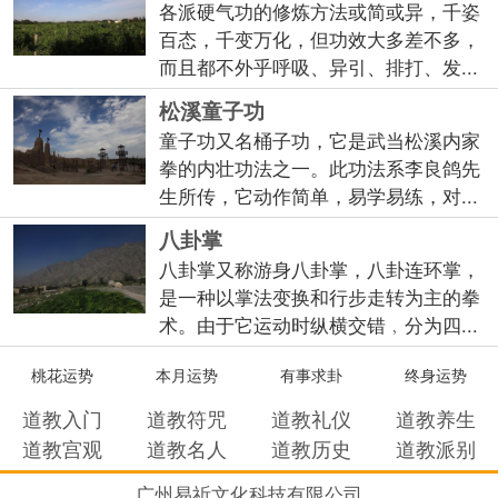
各派硬气功的修炼方法或简或异，千姿
百态，千变万化，但功效大多差不多，
而且都不外乎呼吸、异引、排打、发...
松溪童子功
童子功又名桶子功，它是武当松溪内家
拳的内壮功法之一。此功法系李良鸽先
生所传，它动作简单，易学易练，对...
八卦掌
八卦掌又称游身八卦掌，八卦连环掌，
是一种以掌法变换和行步走转为主的拳
术。由于它运动时纵横交错﹐分为四...
桃花运势
本月运势
有事求卦
终身运势
道教入门
道教符咒
道教礼仪
道教养生
道教宫观
道教名人
道教历史
道教派别
广州易祈文化科技有限公司