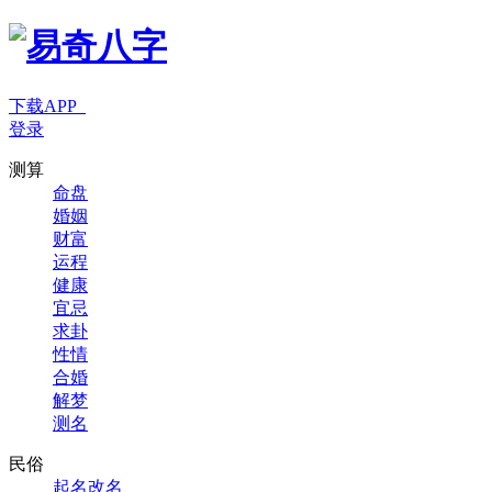
下载APP
登录
测算
命盘
婚姻
财富
运程
健康
宜忌
求卦
性情
合婚
解梦
测名
民俗
起名改名