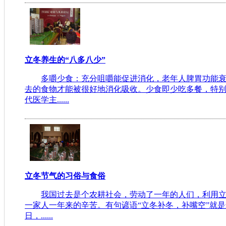
立冬养生的“八多八少”
多嚼少食：充分咀嚼能促进消化，老年人脾胃功能
去的食物才能被很好地消化吸收。少食即少吃多餐，特
代医学主......
立冬节气的习俗与食俗
我国过去是个农耕社会，劳动了一年的人们，利用
一家人一年来的辛苦。有句谚语“立冬补冬，补嘴空”就是
日，......