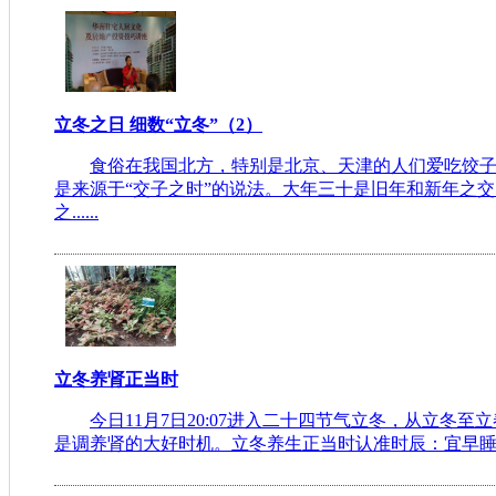
立冬之日 细数“立冬”（2）
食俗在我国北方，特别是北京、天津的人们爱吃饺
是来源于“交子之时”的说法。大年三十是旧年和新年之交
之......
立冬养肾正当时
今日11月7日20:07进入二十四节气立冬，从立冬
是调养肾的大好时机。立冬养生正当时认准时辰：宜早睡晚起