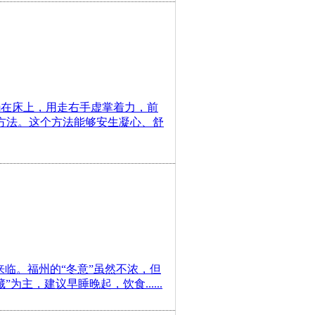
躺在床上，用走右手虚掌着力，前
的方法。这个方法能够安生凝心、舒
来临。福州的“冬意”虽然不浓，但
主，建议早睡晚起，饮食......