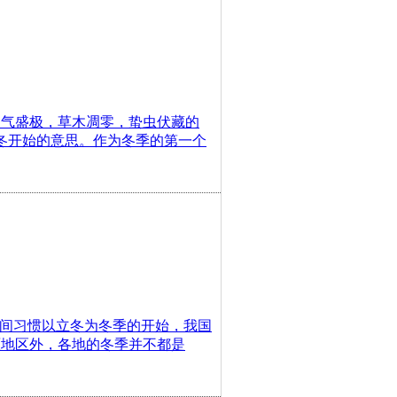
阴气盛极，草木凋零，蛰虫伏藏的
是冬开始的意思。作为冬季的第一个
时民间习惯以立冬为冬季的开始，我国
原地区外，各地的冬季并不都是