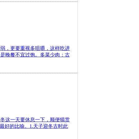
衰弱，更要重视多咀嚼，这样吃进
别是晚餐不宜过饱。多菜少肉：古
立冬这一天要休息一下，顺便犒赏
最好的比喻。1.天子迎冬古时此