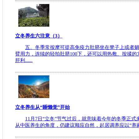
立冬养生六注意（3）
五、冬季常按摩可提高免疫力肚脐坐在凳子上或者
臂用力，连续的轻拍肚脐100下，还可以用热敷、按揉
肝利......
立冬养生从“睡懒觉”开始
11月7日“立冬”节气过后，就意味着今年的冬季正式
从中医养生的角度，仍建议顺应自然，起居调养应以“养藏”为