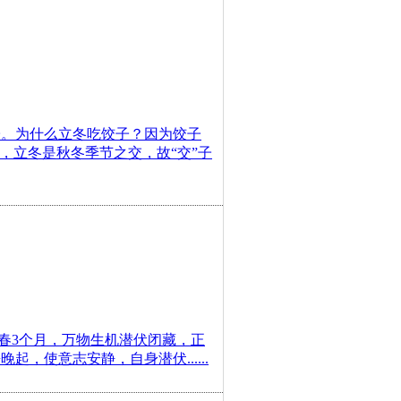
子。为什么立冬吃饺子？因为饺子
，立冬是秋冬季节之交，故“交”子
至立春3个月，万物生机潜伏闭藏，正
，使意志安静，自身潜伏......