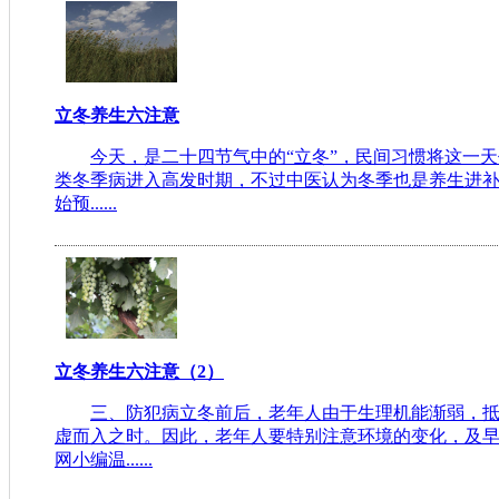
立冬养生六注意
今天，是二十四节气中的“立冬”，民间习惯将这一
类冬季病进入高发时期，不过中医认为冬季也是养生进
始预......
立冬养生六注意（2）
三、防犯病立冬前后，老年人由于生理机能渐弱，
虚而入之时。因此，老年人要特别注意环境的变化，及
网小编温......