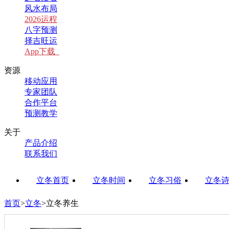
风水布局
2026运程
八字预测
择吉旺运
App下载
资源
移动应用
专家团队
合作平台
预测教学
关于
产品介绍
联系我们
立冬首页
立冬时间
立冬习俗
立冬
首页
>
立冬
>
立冬养生