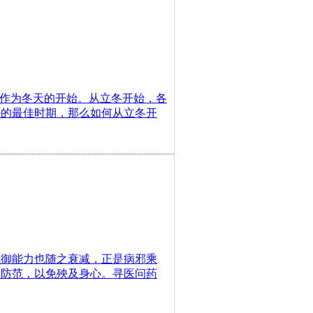
天作为冬天的开始。从立冬开始，各
补的最佳时期，那么如何从立冬开
抵御能力也随之衰减，正是病邪乘
早防范，以免殃及身心。寻医问药