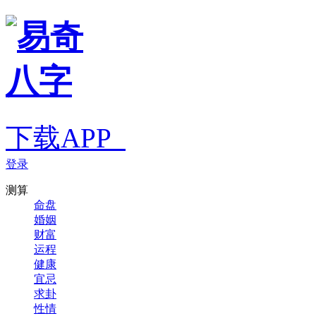
下载APP
登录
测算
命盘
婚姻
财富
运程
健康
宜忌
求卦
性情