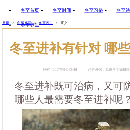
冬至首页
冬至时间
冬至习俗
冬至
首页
>
冬至首页
>
冬至养生
>
正文
冬季养生
冬至进补有针对 哪
时间：
2017年04月24日
内容来源：
易奇八字编辑部
冬至进补既可治病，又可
哪些人最需要冬至进补呢