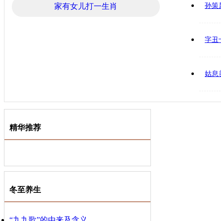
家有女儿打一生肖
孙策
字丑
姑息
精华推荐
冬至养生
“九九歌”的由来及含义