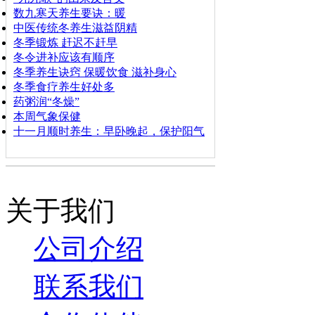
数九寒天养生要诀：暖
中医传统冬养生滋益阴精
冬季锻炼 赶迟不赶早
冬令进补应该有顺序
冬季养生诀窍 保暖饮食 滋补身心
冬季食疗养生好处多
药粥润“冬燥”
本周气象保健
十一月顺时养生：早卧晚起，保护阳气
关于我们
公司介绍
联系我们