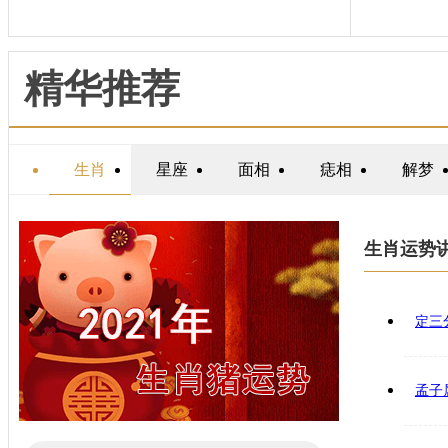
精华推荐
生肖
星座
面相
痣相
解梦
生肖运势
定三
孟子