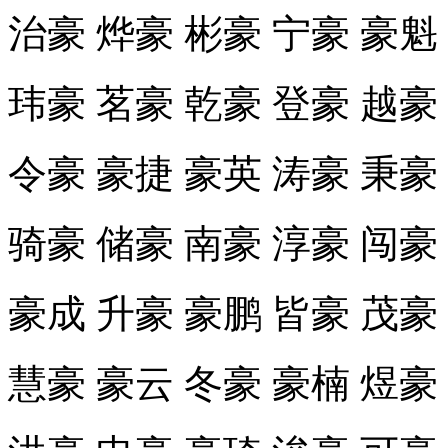
治豪 烨豪 彬豪 宁豪 豪魁
玮豪 茗豪 乾豪 登豪 越豪
令豪 豪捷 豪英 涛豪 秉豪
骑豪 储豪 南豪 淳豪 闯豪
豪成 升豪 豪鹏 皆豪 茂豪
慧豪 豪云 冬豪 豪楠 煜豪