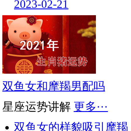
2023-02-21
双鱼女和摩羯男配吗
星座运势讲解
更多···
双鱼女的样貌吸引摩羯