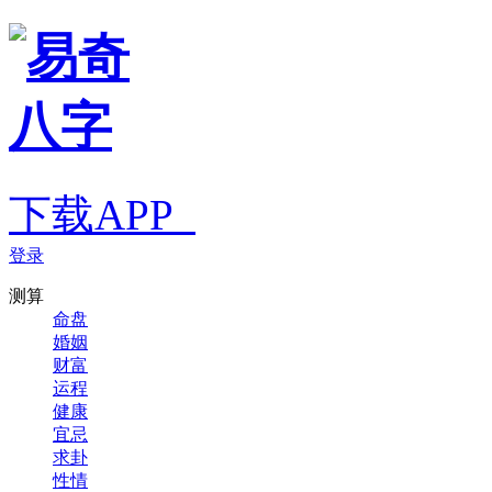
下载APP
登录
测算
命盘
婚姻
财富
运程
健康
宜忌
求卦
性情