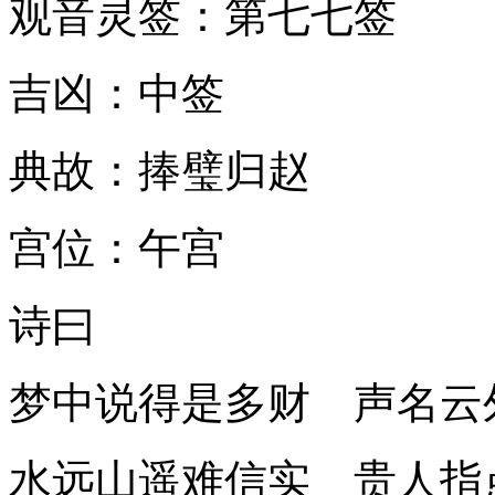
观音灵签：第七七签
吉凶：中签
典故：捧璧归赵
宫位：午宫
诗曰
梦中说得是多财 声名云
水远山遥难信实 贵人指