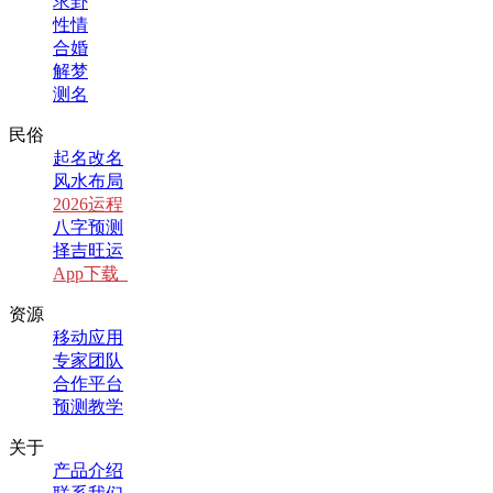
求卦
性情
合婚
解梦
测名
民俗
起名改名
风水布局
2026运程
八字预测
择吉旺运
App下载
资源
移动应用
专家团队
合作平台
预测教学
关于
产品介绍