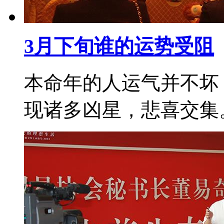
3月下旬谁的运势受阻
本命年的人运气并不坏
现诸多凶星，悲喜交集