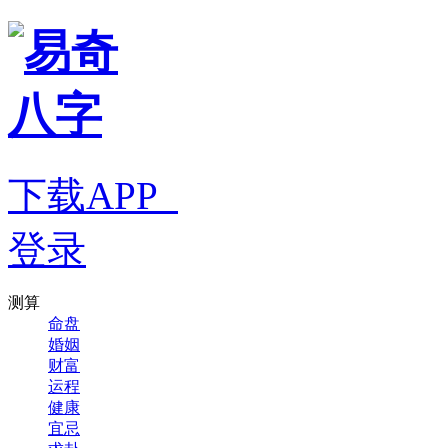
下载APP
登录
测算
命盘
婚姻
财富
运程
健康
宜忌