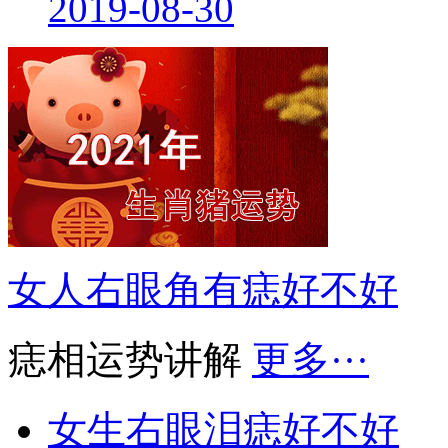
2019-08-30
女人右眼角有痣好不好
痣相运势讲解
更多···
女生右眼泪痣好不好