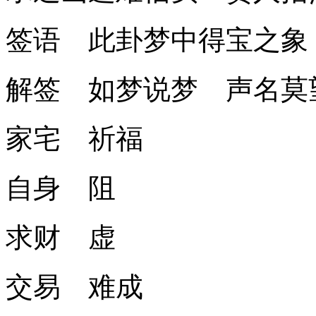
签语 此卦梦中得宝之象
解签 如梦说梦 声名莫
家宅 祈福
自身 阻
求财 虚
交易 难成