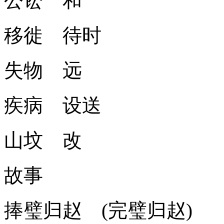
公讼 和
移徙 待时
失物 远
疾病 设送
山坟 改
故事
捧璧归赵 (完璧归赵)