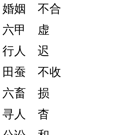
婚姻 不合
六甲 虚
行人 迟
田蚕 不收
六畜 损
寻人 杳