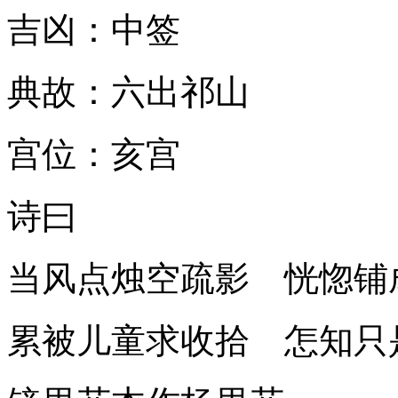
吉凶：中签
典故：六出祁山
宫位：亥宫
诗曰
当风点烛空疏影 恍惚铺
累被儿童求收拾 怎知只