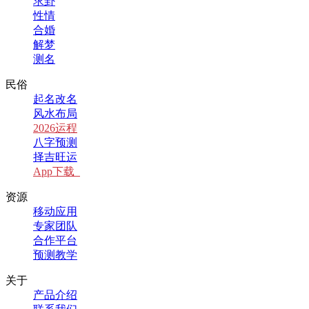
求卦
性情
合婚
解梦
测名
民俗
起名改名
风水布局
2026运程
八字预测
择吉旺运
App下载
资源
移动应用
专家团队
合作平台
预测教学
关于
产品介绍