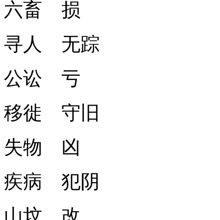
六畜 损
寻人 无踪
公讼 亏
移徙 守旧
失物 凶
疾病 犯阴
山坟 改