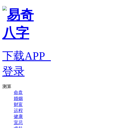
下载APP
登录
测算
命盘
婚姻
财富
运程
健康
宜忌