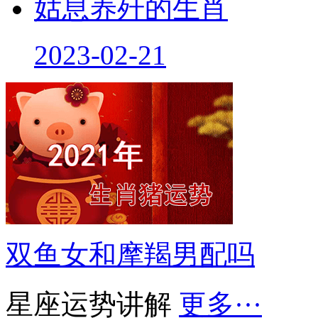
姑息养歼的生肖
2023-02-21
双鱼女和摩羯男配吗
星座运势讲解
更多···