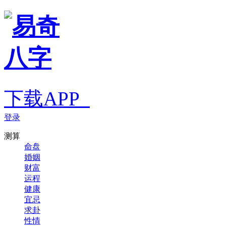
下载APP
登录
测算
命盘
婚姻
财富
运程
健康
宜忌
求卦
性情