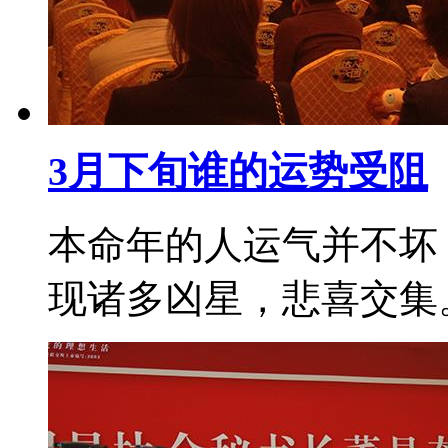
3月下旬谁的运势受阻
本命年的人运气并不坏
现诸多凶星，悲喜交集