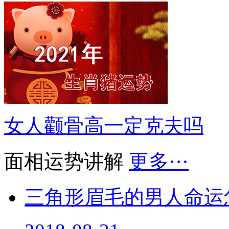
女人颧骨高一定克夫吗
面相运势讲解
更多···
三角形眉毛的男人命运