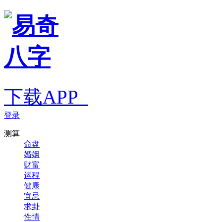
下载APP
登录
测算
命盘
婚姻
财富
运程
健康
宜忌
求卦
性情