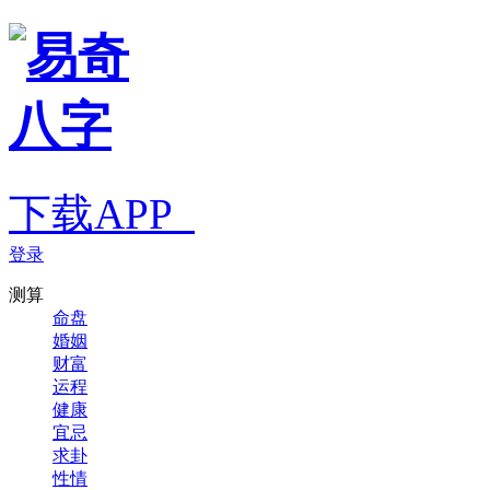
下载APP
登录
测算
命盘
婚姻
财富
运程
健康
宜忌
求卦
性情