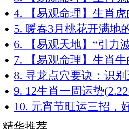
4. 【易观命理】生肖
5. 暖春3月桃花开满地
6. 【易观天地】“引力波
7. 【易观命理】生肖
8. 寻龙点穴要诀：识
9. 12生肖一周运势(2.22-2
10. 元宵节旺运三招，
精华推荐