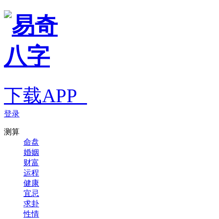
下载APP
登录
测算
命盘
婚姻
财富
运程
健康
宜忌
求卦
性情