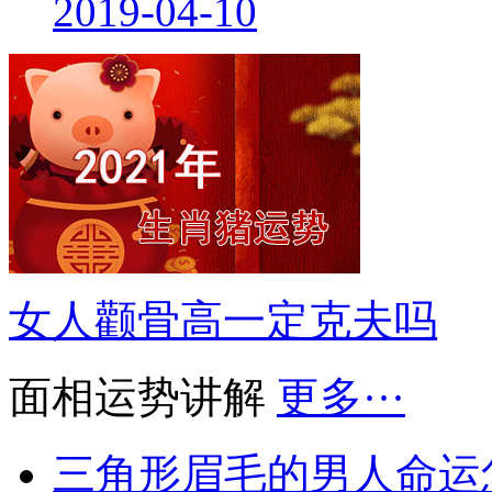
2019-04-10
女人颧骨高一定克夫吗
面相运势讲解
更多···
三角形眉毛的男人命运