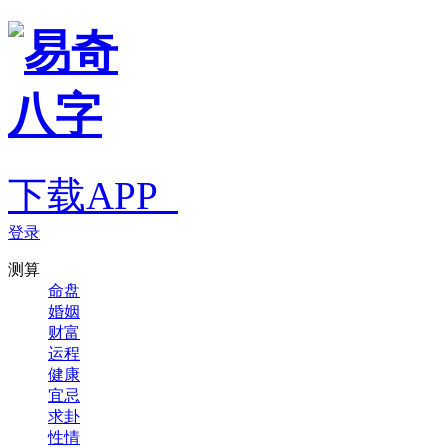
下载APP
登录
测算
命盘
婚姻
财富
运程
健康
宜忌
求卦
性情