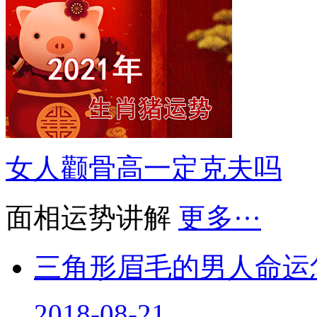
女人颧骨高一定克夫吗
面相运势讲解
更多···
三角形眉毛的男人命运
2018-08-21