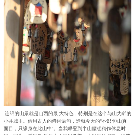
连绵的山景就是山西的最 大特色，特别是在这个与山为邻的
小县城里。借用古人的诗词语句，造就今天的“不识 恒山真
面目，只缘身在此山中”。当我攀登到半山腰想稍作休息时，