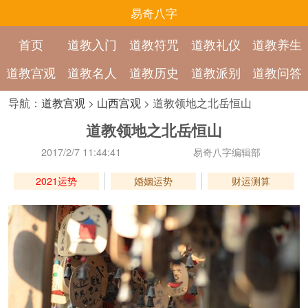
易奇八字
首页
道教入门
道教符咒
道教礼仪
道教养生
道教宫观
道教名人
道教历史
道教派别
道教问答
导航：
道教宫观
>
山西宫观
> 道教领地之北岳恒山
道教领地之北岳恒山
2017/2/7 11:44:41
易奇八字编辑部
2021运势
婚姻运势
财运测算