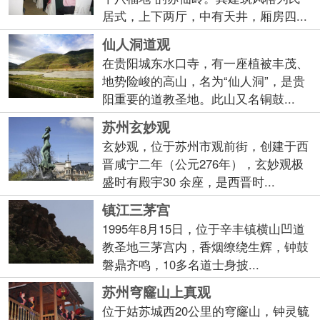
居式，上下两厅，中有天井，厢房四...
仙人洞道观
在贵阳城东水口寺，有一座植被丰茂、
地势险峻的高山，名为“仙人洞”，是贵
阳重要的道教圣地。此山又名铜鼓...
苏州玄妙观
玄妙观，位于苏州市观前街，创建于西
晋咸宁二年（公元276年），玄妙观极
盛时有殿宇30 余座，是西晋时...
镇江三茅宫
1995年8月15日，位于辛丰镇横山凹道
教圣地三茅宫内，香烟缭绕生辉，钟鼓
磐鼎齐鸣，10多名道士身披...
苏州穹窿山上真观
位于姑苏城西20公里的穹窿山，钟灵毓