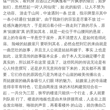
猛一回头，看到身 后远山之间飘逸着一片飘渺的烟云，如梦
如幻，忽然想起一词“人间仙境”，如 此的贴切，让人不禁为
之动容。 游走于山间，中途遇到一条 岔道，指示牌显示其中
一条小径通往“姑嫂崖”。由于我旅行的宗旨是尽量不放 过一
处感兴趣的地方，于是就沿着小径一路走到了路的尽头，原
来“姑嫂崖”真 的景如其名，就是一处位于半山腰间的悬崖，
崖上的寺庙有一半悬空于崖外，真不清楚古人 是如何造得此
庙。 险峻的姑嫂崖只 要听到其名，必然会想到它的来由就是
一曲悲壮的故事，并且主人公就是姑姑和嫂子。事实 上也是
如此，这里流传的故事版本众多，由于本人无法确定哪个是
真实的，所以就不在这里 提及了。这些民间的传说无论是有
心人特意撰写，还是岁月无意间存留下来的，其实都不再 重
要，它们存在的原因也只是为将这个山崖的峻美传播出去，
而姑嫂崖的确具备吸引人们眼 球的魅力。 姑嫂崖上的寺庙建
造得非常有特色，它是由两座连 体的木结构建筑结合在一
起，一共分为三层，狭窄的楼道只能供一个行走，多人就要
列队前 行了。楼道的地板也是由木块拼接而成，人走在上面
会发出咯吱、咯吱的声音，再看看楼外 的山边，就仿佛自己