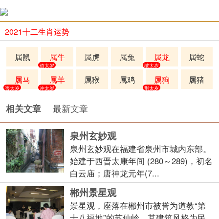
2021十二生肖运势
属鼠
属牛
属虎
属兔
属龙
属蛇
值太岁
破太岁
属马
属羊
属猴
属鸡
属狗
属猪
害太岁
冲太岁
刑太岁
最新文章
相关文章
泉州玄妙观
泉州玄妙观在福建省泉州市城内东部。
始建于西晋太康年间 (280～289)，初名
白云庙；唐神龙元年(7...
郴州景星观
景星观，座落在郴州市被誉为道教“第
十八福地”的苏仙岭。其建筑风格为民