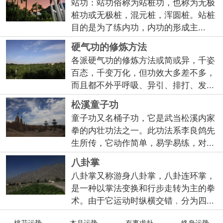
站功：站功俗称为站桩功，也称为无极
桩功或无极桩，混元桩，浑圆桩。站桩
目的是为了练内功，内功的形成主...
硬气功的修炼方法
各派硬气功的修炼方法或简或异，千姿
百态，千变万化，但功效大多差不多，
而且都不外乎呼吸、异引、排打、发...
松溪童子功
童子功又名桶子功，它是武当松溪内家
拳的内壮功法之一。此功法系李良鸽先
生所传，它动作简单，易学易练，对...
八卦掌
八卦掌又称游身八卦掌，八卦连环掌，
是一种以掌法变换和行步走转为主的拳
术。由于它运动时纵横交错﹐分为四...
桃花运势
本月运势
有事求卦
终身运势