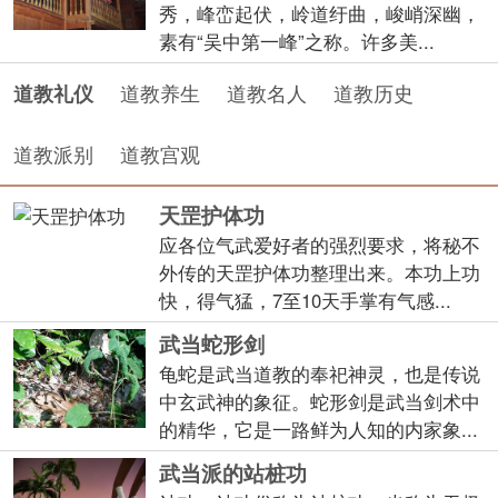
秀，峰峦起伏，岭道纡曲，峻峭深幽，
素有“吴中第一峰”之称。许多美...
道教养生
道教名人
道教历史
道教礼仪
道教派别
道教宫观
天罡护体功
应各位气武爱好者的强烈要求，将秘不
外传的天罡护体功整理出来。本功上功
快，得气猛，7至10天手掌有气感...
武当蛇形剑
龟蛇是武当道教的奉祀神灵，也是传说
中玄武神的象征。蛇形剑是武当剑术中
的精华，它是一路鲜为人知的内家象...
武当派的站桩功