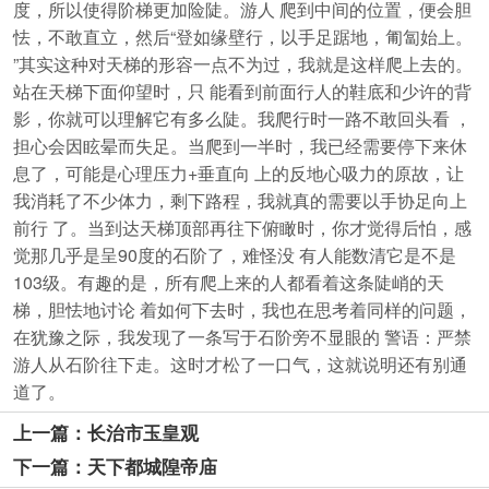
度，所以使得阶梯更加险陡。游人 爬到中间的位置，便会胆
怯，不敢直立，然后“登如缘壁行，以手足踞地，匍匐始上。
”其实这种对天梯的形容一点不为过，我就是这样爬上去的。
站在天梯下面仰望时，只 能看到前面行人的鞋底和少许的背
影，你就可以理解它有多么陡。我爬行时一路不敢回头看 ，
担心会因眩晕而失足。当爬到一半时，我已经需要停下来休
息了，可能是心理压力+垂直向 上的反地心吸力的原故，让
我消耗了不少体力，剩下路程，我就真的需要以手协足向上
前行 了。当到达天梯顶部再往下俯瞰时，你才觉得后怕，感
觉那几乎是呈90度的石阶了，难怪没 有人能数清它是不是
103级。有趣的是，所有爬上来的人都看着这条陡峭的天
梯，胆怯地讨论 着如何下去时，我也在思考着同样的问题，
在犹豫之际，我发现了一条写于石阶旁不显眼的 警语：严禁
游人从石阶往下走。这时才松了一口气，这就说明还有别通
道了。
上一篇：长治市玉皇观
下一篇：天下都城隍帝庙