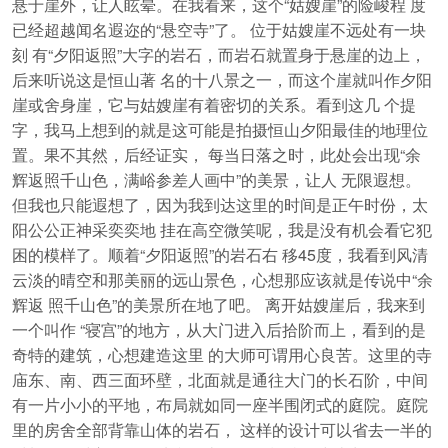
悬于崖外，让人眩晕。在我看来，这个“姑嫂崖”的险峻程 度
已经超越闻名遐迩的“悬空寺”了。 位于姑嫂崖不远处有一块
刻 有“夕阳返照”大字的岩石，而岩石就置身于悬崖的边上，
后来听说这是恒山著 名的十八景之一，而这个崖就叫作夕阳
崖或舍身崖，它与姑嫂崖有着密切的关系。看到这几 个提
字，我马上想到的就是这可能是拍摄恒山夕阳最佳的地理位
置。果不其然，后经证实， 每当日落之时，此处会出现“余
辉返照千山色，满峪参差人画中”的美景，让人 无限遐想。
但我也只能遐想了，因为我到达这里的时间是正午时份，太
阳公公正神采奕奕地 挂在高空微笑呢，我是没有机会看它犯
困的模样了。顺着“夕阳返照”的岩石右 移45度，我看到风清
云淡的晴空和那美丽的远山景色，心想那应该就是传说中“余
辉返 照千山色”的美景所在地了吧。 离开姑嫂崖后，我来到
一个叫作 “寝宫”的地方，从大门进入后拾阶而上，看到的是
奇特的建筑，心想建造这里 的大师可谓用心良苦。这里的寺
庙东、南、西三面环壁，北面就是通往大门的长石阶，中间
有一片小小的平地，布局就如同一座半围闭式的庭院。庭院
里的房舍全部背靠山体的岩石， 这样的设计可以省去一半的