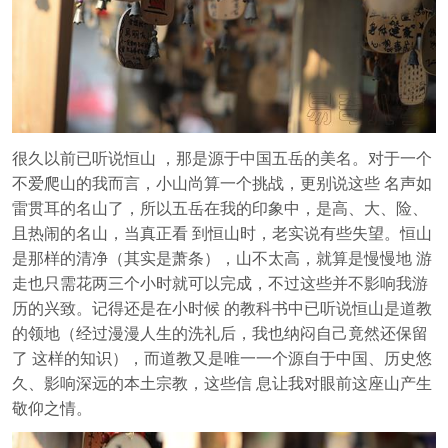
很久以前已听说恒山 ，那是源于中国五岳的美名。对于一个
不爱爬山的我而言，小山尚算一个挑战，更别说这些 名声如
雷贯耳的名山了，所以五岳在我的印象中，是高、大、险、
且热闹的名山，当真正看 到恒山时，老实说有些失望。恒山
是那样的清净（其实是萧条），山不太高，就算是慢慢地 游
走也只需花两三个小时就可以完成，不过这些并不影响我游
历的兴致。记得还是在小时候 的教科书中已听说恒山是道教
的领地（经过漫漫人生的洗礼后，我也纳闷自己竟然还保留
了 这样的知识），而道教又是唯一一个源自于中国、历史悠
久、影响深远的本土宗教，这些信 息让我对眼前这座山产生
敬仰之情。