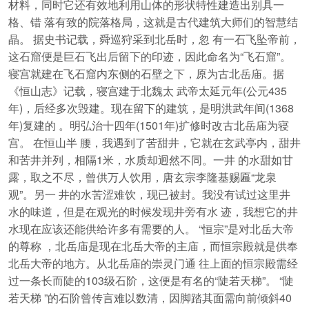
材料，同时它还有效地利用山体的形状特性建造出别具一
格、错 落有致的院落格局，这就是古代建筑大师们的智慧结
晶。 据史书记载，舜巡狩采到北岳时，忽 有一石飞坠帝前，
这石窟便是巨石飞出后留下的印迹，因此命名为“飞石窟”。
寝宫就建在飞石窟内东侧的石壁之下，原为古北岳庙。据
《恒山志》记载，寝宫建于北魏太 武帝太延元年(公元435
年)，后经多次毁建。现在留下的建筑，是明洪武年间(1368
年)复建的 。明弘治十四年(1501年)扩修时改古北岳庙为寝
宫。 在恒山半 腰，我遇到了苦甜井，它就在玄武亭内，甜井
和苦井并列，相隔1米，水质却迥然不同。一井 的水甜如甘
露，取之不尽，曾供万人饮用，唐玄宗李隆基赐匾“龙泉
观”。另一 井的水苦涩难饮，现已被封。我没有试过这里井
水的味道，但是在观光的时候发现井旁有水 迹，我想它的井
水现在应该还能供给许多有需要的人。 “恒宗”是对北岳大帝
的尊称 ，北岳庙是现在北岳大帝的主庙，而恒宗殿就是供奉
北岳大帝的地方。从北岳庙的崇灵门通 往上面的恒宗殿需经
过一条长而陡的103级石阶，这便是有名的“陡若天梯”。 “陡
若天梯 ”的石阶曾传言难以数清，因脚踏其面需向前倾斜40