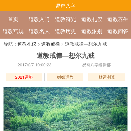
易奇八字
首页
道教入门
道教符咒
道教礼仪
道教养生
道教宫观
道教名人
道教历史
道教派别
道教问答
导航：
道教礼仪
>
道教戒律
> 道教戒律—想尔九戒
道教戒律—想尔九戒
2017/2/7 10:00:23
易奇八字编辑部
2021运势
婚姻运势
财运测算