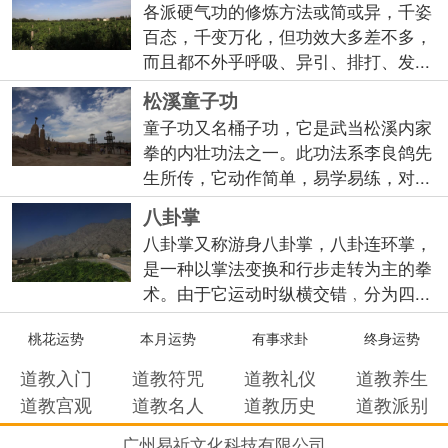
各派硬气功的修炼方法或简或异，千姿
百态，千变万化，但功效大多差不多，
而且都不外乎呼吸、异引、排打、发...
松溪童子功
童子功又名桶子功，它是武当松溪内家
拳的内壮功法之一。此功法系李良鸽先
生所传，它动作简单，易学易练，对...
八卦掌
八卦掌又称游身八卦掌，八卦连环掌，
是一种以掌法变换和行步走转为主的拳
术。由于它运动时纵横交错﹐分为四...
桃花运势
本月运势
有事求卦
终身运势
道教入门
道教符咒
道教礼仪
道教养生
道教宫观
道教名人
道教历史
道教派别
广州易祈文化科技有限公司