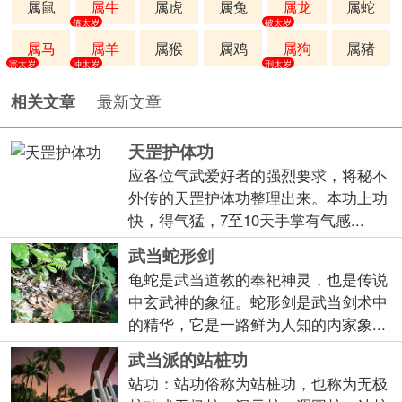
属鼠
属牛
属虎
属兔
属龙
属蛇
值太岁
破太岁
属马
属羊
属猴
属鸡
属狗
属猪
害太岁
冲太岁
刑太岁
最新文章
相关文章
天罡护体功
应各位气武爱好者的强烈要求，将秘不
外传的天罡护体功整理出来。本功上功
快，得气猛，7至10天手掌有气感...
武当蛇形剑
龟蛇是武当道教的奉祀神灵，也是传说
中玄武神的象征。蛇形剑是武当剑术中
的精华，它是一路鲜为人知的内家象...
武当派的站桩功
站功：站功俗称为站桩功，也称为无极