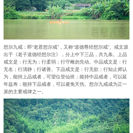
想尔九戒：即“老君想尔戒”，又称“道德尊经想尔戒”。戒文源
出于《老子道德经想尔注》，分上中下三品，共九条。上品
戒文是：行无为；行柔弱；行守雌勿先动。中品戒文是：行
无名；行清静；行诸善。下品戒文是：行无欲；行知止师认
为，能持上品戒者，可望位登仙班；能持中品戒者，可以延
年益寿；能持下品戒者，可以避免夭伤。想尔九戒成为正一
派的主要戒律之一。