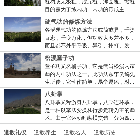
桩功或无极桩，混元桩，浑圆桩。站桩
目的是为了练内功，内功的形成主...
硬气功的修炼方法
各派硬气功的修炼方法或简或异，千姿
百态，千变万化，但功效大多差不多，
而且都不外乎呼吸、异引、排打、发...
松溪童子功
童子功又名桶子功，它是武当松溪内家
拳的内壮功法之一。此功法系李良鸽先
生所传，它动作简单，易学易练，对...
八卦掌
八卦掌又称游身八卦掌，八卦连环掌，
是一种以掌法变换和行步走转为主的拳
术。由于它运动时纵横交错﹐分为四...
道教养生
道教名人
道教历史
道教礼仪