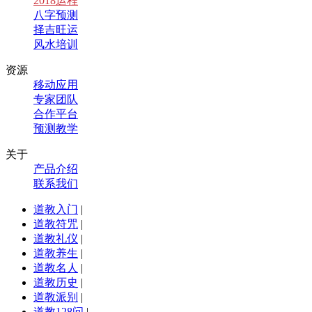
2018运程
八字预测
择吉旺运
风水培训
资源
移动应用
专家团队
合作平台
预测教学
关于
产品介绍
联系我们
道教入门
|
道教符咒
|
道教礼仪
|
道教养生
|
道教名人
|
道教历史
|
道教派别
|
道教128问
|