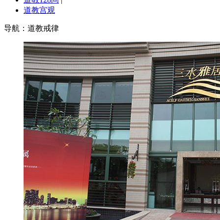
道教宫观
导航：道教戒律