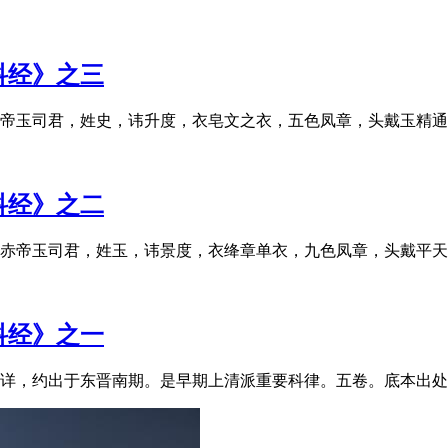
科经》之三
玉司君，姓史，讳升度，衣皂文之衣，五色凤章，头戴玉精通天宝冠
科经》之二
帝玉司君，姓玉，讳景度，衣绛章单衣，九色凤章，头戴平天飞神玉
科经》之一
，约出于东晋南期。是早期上清派重要科律。五卷。底本出处：《正