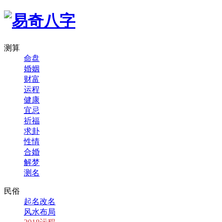
测算
命盘
婚姻
财富
运程
健康
宜忌
祈福
求卦
性情
合婚
解梦
测名
民俗
起名改名
风水布局