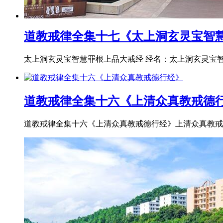
道教戒律全集十七《太上洞玄灵宝智
太上洞玄灵宝智慧罪根上品大戒经 经名：太上洞玄灵宝智
道教戒律全集十六《上清众真教戒德
道教戒律全集十六《上清众真教戒德行经》上清众真教戒德