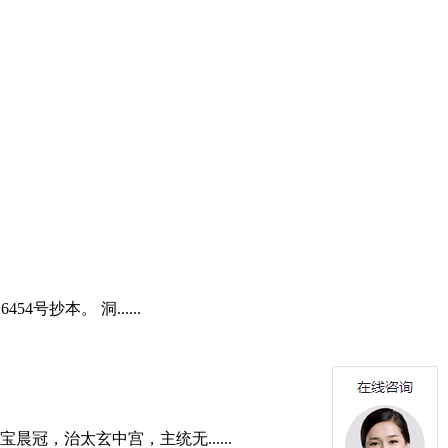
抄本。 洞......
，治太玄中宫，主统无......