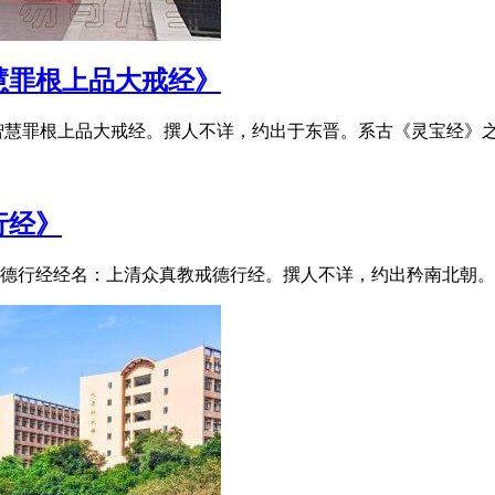
慧罪根上品大戒经》
慧罪根上品大戒经。撰人不详，约出于东晋。系古《灵宝经》之一。原
行经》
行经经名：上清众真教戒德行经。撰人不详，约出矜南北朝。当系摘