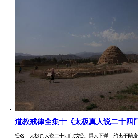
道教戒律全集十《太极真人说二十四
经名：太极真人说二十四门戒经。撰人不详，约出于隋唐。