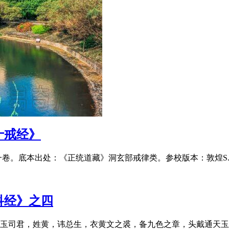
十戒经》
底本出处：《正统道藏》洞玄部戒律类。参校版本：敦煌S.6454号
科经》之四
司君，姓黄，讳总生，衣黄文之裘，备九色之章，头戴通天玉宝晨冠