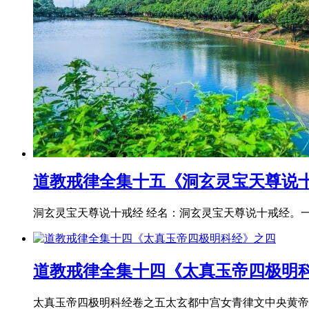
道教戒律全集十五《洞玄灵宝天尊说
洞玄灵宝天尊说十戒经 经名：洞玄灵宝天尊说十戒经。一卷。
道教戒律全集十四《太真玉帝四极明
太真玉帝四极明科经卷之五太玄都中宫女青律文中央黄帝玉