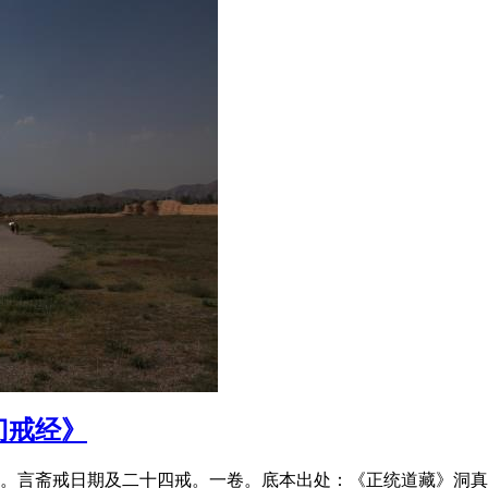
门戒经》
言斋戒日期及二十四戒。一卷。底本出处：《正统道藏》洞真部戒律类