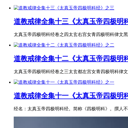
道教戒律全集十三《太真玉帝四极明
太真玉帝四极明科经卷之四太玄右宫女青四极明科律文黑帝
道教戒律全集十二《太真玉帝四极明
太真玉帝四极明科经卷之三太玄都左宫女青四极明科律文赤
道教戒律全集十一《太真玉帝四极明
经名：太真玉帝四极明科经。简称《四极明科》。撰人不详