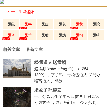
2021十二生肖运势
属鼠
属牛
属虎
属兔
属龙
属蛇
值太岁
破太岁
属马
属羊
属猴
属鸡
属狗
属猪
害太岁
冲太岁
刑太岁
最新文章
相关文章
松雪道人赵孟頫
赵孟頫(zhào mèng fǔ）（1254—
1322），字子昂，号松雪道人,又号水
精宫道人、鸥波...
虚玄子孙碧云
一、孙碧云生卒年和籍贯考  孙碧云，
号虚玄子 ，陕西冯翊人，今大荔县。