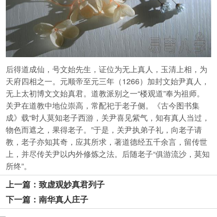
后得道成仙，号文始先生，证位为无上真人，玉清上相，为
天府四相之一。元顺帝至元三年（1266）加封文始尹真人，
无上太初博文文始真君。道教派别之一“楼观道”奉为祖师。
关尹在道教中地位崇高，常配祀于老子侧。《古今图书集
成》载“时人莫知老子西游，关尹喜见紫气，知有真人当过，
物色而遮之，果得老子。”于是，关尹执弟子礼，向老子请
教，老子亦知其奇，应其所求，著道德经五千余言，留传世
上，并尽传关尹以内外修炼之法。后随老子“俱游流沙，莫知
所终”。
上一篇：致虚观妙真君列子
下一篇：南华真人庄子