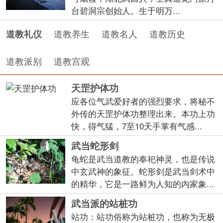
台碧洞宗创始人。生于明万...
道教养生
道教名人
道教历史
道教礼仪
道教派别
道教宫观
天罡护体功
应各位气武爱好者的强烈要求，将秘不
外传的天罡护体功整理出来。本功上功
快，得气猛，7至10天手掌有气感...
武当蛇形剑
龟蛇是武当道教的奉祀神灵，也是传说
中玄武神的象征。蛇形剑是武当剑术中
的精华，它是一路鲜为人知的内家象...
武当派的站桩功
站功：站功俗称为站桩功，也称为无极