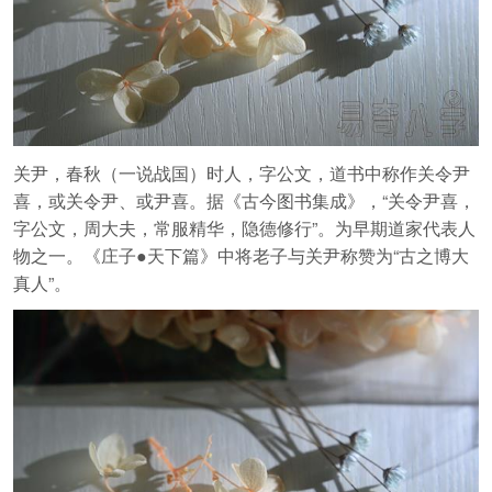
关尹，春秋（一说战国）时人，字公文，道书中称作关令尹
喜，或关令尹、或尹喜。据《古今图书集成》，“关令尹喜，
字公文，周大夫，常服精华，隐德修行”。为早期道家代表人
物之一。《庄子●天下篇》中将老子与关尹称赞为“古之博大
真人”。