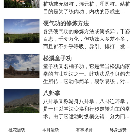
桩功或无极桩，混元桩，浑圆桩。站桩
目的是为了练内功，内功的形成主...
硬气功的修炼方法
各派硬气功的修炼方法或简或异，千姿
百态，千变万化，但功效大多差不多，
而且都不外乎呼吸、异引、排打、发...
松溪童子功
童子功又名桶子功，它是武当松溪内家
拳的内壮功法之一。此功法系李良鸽先
生所传，它动作简单，易学易练，对...
八卦掌
八卦掌又称游身八卦掌，八卦连环掌，
是一种以掌法变换和行步走转为主的拳
术。由于它运动时纵横交错﹐分为四...
桃花运势
本月运势
有事求卦
终身运势