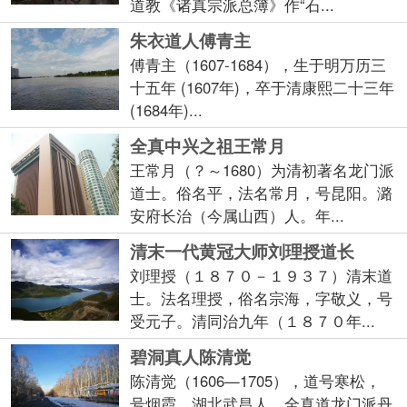
道教《诸真宗派总簿》作“石...
朱衣道人傅青主
傅青主（1607-1684），生于明万历三
十五年 (1607年)，卒于清康熙二十三年
(1684年)...
全真中兴之祖王常月
王常月（？～1680）为清初著名龙门派
道士。俗名平，法名常月，号昆阳。潞
安府长治（今属山西）人。年...
清末一代黄冠大师刘理授道长
刘理授（１８７０－１９３７）清末道
士。法名理授，俗名宗海，字敬义，号
受元子。清同治九年（１８７０年...
碧洞真人陈清觉
陈清觉（1606—1705），道号寒松，
号烟霞，湖北武昌人，全真道龙门派丹