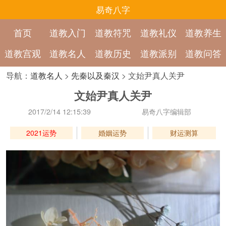
易奇八字
首页
道教入门
道教符咒
道教礼仪
道教养生
道教宫观
道教名人
道教历史
道教派别
道教问答
导航：
道教名人
>
先秦以及秦汉
> 文始尹真人关尹
文始尹真人关尹
2017/2/14 12:15:39
易奇八字编辑部
2021运势
婚姻运势
财运测算