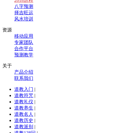
2018运程
八字预测
择吉旺运
风水培训
资源
移动应用
专家团队
合作平台
预测教学
关于
产品介绍
联系我们
道教入门
|
道教符咒
|
道教礼仪
|
道教养生
|
道教名人
|
道教历史
|
道教派别
|
道教128问
|