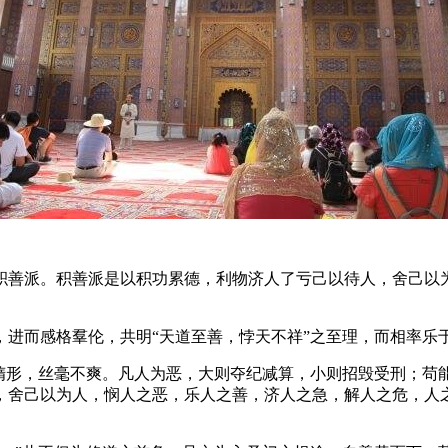
积善派。积善派是以积功累德，利物济人了亏己以待人，舍己以
进而感格羣伦，共明“天道至善，悖天不祥”之至理，而相率乐
影隋形，丝毫不爽。凡人为恶，大则夺纪减算，小则招毁受刑；苟
，舍己以为人，悯人之恶，乐人之善，济人之急，解人之危，人