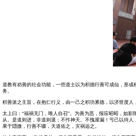
道教有劝善的社会功能，一些道士以为积德行善可成仙，形成
务。
积善派之主旨，在抱仁行义，由一己之积功累德，以济世度人，
太上曰：“福祸无门，唯人自召”。为善为恶，报应昭昭，如
从。是道则进，非道则退；不怍神天。不愧屋漏！亏己以待人
果于隠微，行善不辍，天道佑之，灾祸远之。