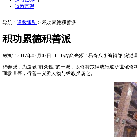
道教宫观
导航：
道教派别
> 积功累德积善派
积功累德积善派
时间：
2017年02月07日 10:10
内容来源：
易奇八字编辑部
浏览
积善派，为道教“群众性”的一派，以修持戒律或行道济世敬
而救世等，行善主义派人物与经教类属之。