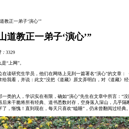
道教正一弟子‘演心’”
山道教正一弟子‘演心’”
量：
3329
是“上网”。
在读研究生学员，他们在网络上见到一篇署名“演心”的文章：《
拿给我看，并说：此文“没把《道藏》原文弄明白，对《道藏》经
一类的人，学识实在有限，确如“演心”先生在文章中所言：“没
再后来干脆将所有经典、道书悉数封存，空身落入深山，几乎隔
了，惭愧！直到现在，每天只喜欢“瞌睡”，仍未曾翻阅过经典