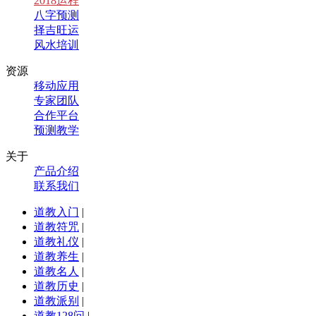
2018运程
八字预测
择吉旺运
风水培训
资源
移动应用
专家团队
合作平台
预测教学
关于
产品介绍
联系我们
道教入门
|
道教符咒
|
道教礼仪
|
道教养生
|
道教名人
|
道教历史
|
道教派别
|
道教128问
|