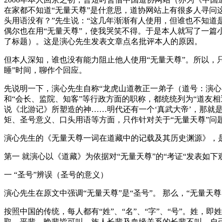
在家都不知道“无量天尊”是什意思，道协网站上有很多人寻问
头用语没有？”先生说：“这几年渐渐有人使用，但谁也不知道
偶尔也在用“无量天尊”，使我哭笑不得。于是本人就写了一篇
了标题）。这是演心先生发表文章点名批评本人的原因。
但本人深知，谁也没有能力阻止他人使用“无量天尊”。所以，
睡”时间，聊作个回应。
先说明一下，演心先生自称“龙虎山道教正一弟子（道号：演心
和“会长、监院、知客”等行政方面的职称，都统统列为“道友相
说《北游记》所塑造的神……明代还有一个‘真武大帝’，那就
矩、圣号意义、口头用语等方面，只作针对关于“无量天尊”问
演心先生的《无量天尊一词在道藏中的记载及其历史渊源》，是
第一 就演心以《道藏》为依据对“无量天尊”的“考证“发表如下
一 “圣号”辨误（圣号的意义）
演心先生在原文中强调“无量天尊”是“圣号”。 那么，“无量
按照中国的传统，每人都有“姓”、“名”、“字”、“号”。姓
取，平辈、晚辈皆可叫，族人长辈及血缘关系的长辈不叫，自己