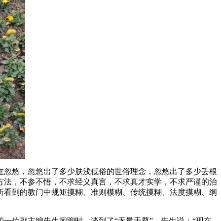
在忽悠，忽悠出了多少肤浅低俗的世俗理念，忽悠出了多少丢根
方法，不参不悟，不求经义真言，不求真才实学，不求严谨的治
所看到的教门中规矩摸糊、准则模糊、传统摸糊、法度摸糊、纲
的一位副主编先生闲聊时，谈到了“无量天尊”。先生说：“现在