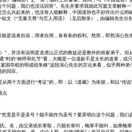
这个问题，我们也没法回答”。先生并要求我就此写篇文章解释一
是怎么兴起来的，也没有人能解释，中国道协也不好作出什么明
小短文《“无量天尊”与艺人用语》（见后附录），由编辑先生分
只能是说者自说，用者自用，各有各的权利。然而，即然演心先
）”，并没有说明是龙虎山正式的教徒还是教外的俗家弟子。但从
遇”时的“称呼和礼节”看，大概是一位道龄不是太长的道童，或只
是篡国夺权的明成祖朱棣”这段演心先生的言论来看，似乎两种
题的回应。
从两个方面进行“考证”的，即：以《道藏》为依据，和以“传说
观点
天尊”究竟是不是圣号？能不能作为圣号？要弄明白这个问题，我们
，即姓氏。名，由父亲或长辈取，只能长辈叫，晚辈不能叫，如果晚
也不能自称。号，由众人取，叫做“喝号”；也可自己取，叫做“