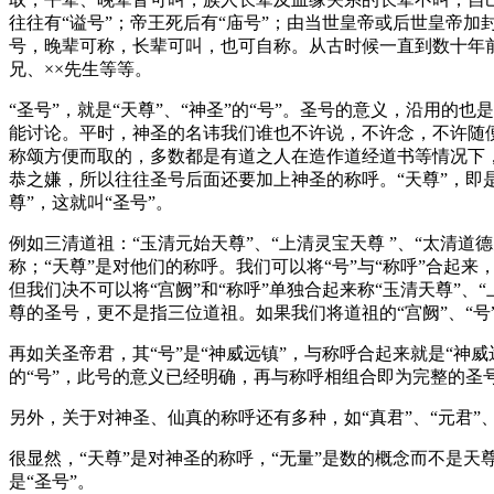
往往有“谥号”；帝王死后有“庙号”；由当世皇帝或后世皇帝
号，晚辈可称，长辈可叫，也可自称。从古时候一直到数十年前，
兄、××先生等等。
“圣号”，就是“天尊”、“神圣”的“号”。圣号的意义，沿用的
能讨论。平时，神圣的名讳我们谁也不许说，不许念，不许随便书
称颂方便而取的，多数都是有道之人在造作道经道书等情况下，
恭之嫌，所以往往圣号后面还要加上神圣的称呼。“天尊”，即是
尊”，这就叫“圣号”。
例如三清道祖：“玉清元始天尊”、“上清灵宝天尊 ”、“太清道德
称；“天尊”是对他们的称呼。我们可以将“号”与“称呼”合起来，
但我们决不可以将“宫阙”和“称呼”单独合起来称“玉清天尊”、
尊的圣号，更不是指三位道祖。如果我们将道祖的“宫阙”、“号”
再如关圣帝君，其“号”是“神威远镇”，与称呼合起来就是“神威
的“号”，此号的意义已经明确，再与称呼相组合即为完整的圣号
另外，关于对神圣、仙真的称呼还有多种，如“真君”、“元君”、
很显然，“天尊”是对神圣的称呼，“无量”是数的概念而不是天
是“圣号”。