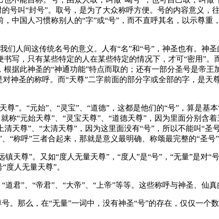
加封的号叫“封号”。取号，是为了大众称呼方便。号的内容意义
中国人习惯称别人的“字”或“号”，而不直呼其名，以示尊重，
也是我们人间这传统名号的意义。人有“名”和“号”，神圣也有。神
写，只有某些特定的人在某些特定的情况下，才可“密用”。而神
根据此神圣的“神通功能”特点而取的；还有一部分圣号是帝王加
对神圣的称呼。而“天尊”二字前面的部分字或全部的字，是天尊
天尊”。“元始”、“灵宝”、“道德”，这都是他们的“号”，算是基本
就称“元始天尊”、“灵宝天尊”、“道德天尊”，因为里面分别含着三
“上清天尊”、“太清天尊”，因为这里面没有“号”，所以不能叫
、“称呼”三者合起来，那就是意义最明确、称颂最完整的“圣号”了
远镇天尊”。又如“度人无量天尊”，“度人”是“号”，“无量”是对
“度人无量天尊”。
“道君”、“帝君”、“大帝”、“上帝”等等。这些称呼与神圣、仙真
尊号。那么，在“无量”一词中，没有神圣“号”的存在，仅仅一个数