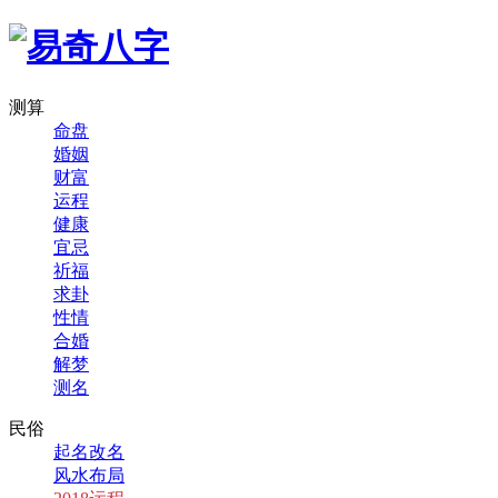
测算
命盘
婚姻
财富
运程
健康
宜忌
祈福
求卦
性情
合婚
解梦
测名
民俗
起名改名
风水布局