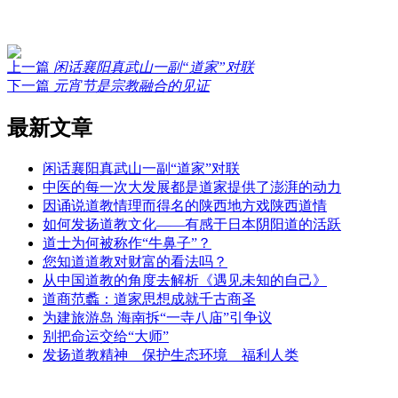
上一篇
闲话襄阳真武山一副“道家”对联
下一篇
元宵节是宗教融合的见证
最新文章
闲话襄阳真武山一副“道家”对联
中医的每一次大发展都是道家提供了澎湃的动力
因诵说道教情理而得名的陕西地方戏陕西道情
如何发扬道教文化——有感于日本阴阳道的活跃
道士为何被称作“牛鼻子”？
您知道道教对财富的看法吗？
从中国道教的角度去解析《遇见未知的自己》
道商范蠡：道家思想成就千古商圣
为建旅游岛 海南拆“一寺八庙”引争议
别把命运交给“大师”
发扬道教精神 保护生态环境 福利人类