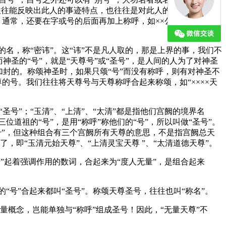
，往往能反映出此人的事迹特点，也往往是对此人的一个评价。
通常，还要在字或号的后面再加上称呼，如××公、××君、××
圣的名，称“密讳”。这“讳”不是凡人取的，那是上界的事，我们不
圣的“号”，就是“天尊号”或“圣号”，是人间的人为了对神圣
封的。称颂神圣时，如果只颂“号”而没有称呼，则有对神圣不
的号。我们往往将天尊号与天尊称呼合起来称颂，如“××××天
“圣号”；“玉清”、“上清”、“太清”都是指他们宫阙的境界名
位道祖的“号”，是用“称呼”称他们的“号”，所以叫做“圣号”。
“圣号”，但这种组合有三个宫阙所有天尊的意思，不是指宫阙总天
，即“玉清元始天尊”、“上清灵宝天尊 ”、“太清道德天尊”。
“号”起着强调作用的数词，合起来为“度人无量”，是组合起来
的“号”合起来都叫“圣号”。称颂天尊圣号，往往也叫“称名”。
量概念，岂能单独与“称呼”组成圣号！因此，“无量天尊”不