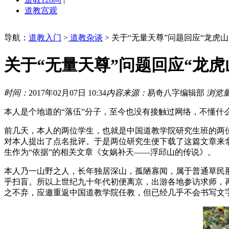
道教宫观
导航：
道教入门
>
道教杂谈
> 关于“无量天尊”问题回应“龙虎山
关于“无量天尊”问题回应“龙虎
时间：
2017年02月07日 10:34
内容来源：
易奇八字编辑部
浏览
本人是个地道的“落伍”分子，至今也没有接触过网络，不懂什么
前几天，本人的两位学生，也就是中国道教学院研究生班的两位
对本人提出了点名批评。于是两位研究生便下载了这篇文章来
生作为“依据”的相关文章《女娲补天——浮邱山的传说》。
本人乃一山野之人，长年独居深山，孤陋寡闻，属于普通草民那
乎扫盲。所以上世纪九十年代初便离京，出游各地参访求师，
之不弃，应邀重返中国道教学院任教，但已经几乎不会书写文字