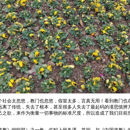
个社会太忽悠，教门也忽悠，假冒太多，言真无用！看到教门也
远离了传统，失去了根本，甚至很多人失去了最起码的谨思慎辨
己之欲，来作为衡量一切事物的标准尺度，所以造成了我们目前
国道教》编辑部）之一角，临时上班备课。其间，与《中国道教》