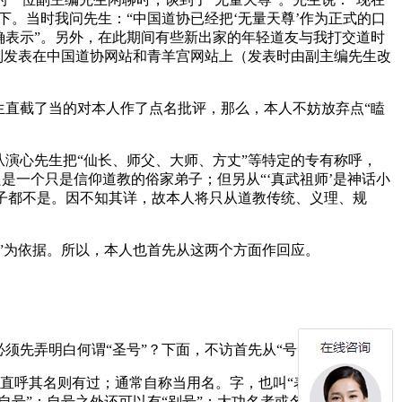
下。当时我问先生：“中国道协已经把‘无量天尊’作为正式的口
确表示”。另外，在此期间有些新出家的年轻道友与我打交道时
别发表在中国道协网站和青羊宫网站上（发表时由副主编先生改
生直截了当的对本人作了点名批评，那么，本人不妨放弃点“瞌
演心先生把“仙长、师父、大师、方丈”等特定的专有称呼，
是一个只是信仰道教的俗家弟子；但另从“‘真武祖师’是神话小
弟子都不是。因不知其详，故本人将只从道教传统、义理、规
”为依据。所以，本人也首先从这两个方面作回应。
必须先弄明白何谓“圣号”？下面，不访首先从“号”说起。
辈直呼其名则有过；通常自称当用名。字，也叫“表字”，由长辈
自号”；自号之外还可以有“别号”；大功名者或名世之人死后，