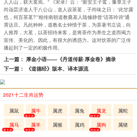
人人山，获大茗焉。” 《宋录》云： “新安王子鸾，豫章王子
尚诣昙济道人于八公山，道人设茶茗，子尚味之日： ‘此甘露
也，何言茶茗?’”相传南朝道教奠基人陆修静曾“话茶吟诗”通
霄达旦。凡此种种，道教名士钟情于茶，为茶著书立说，向
人推荐，大茗，以茶招待来客，是将茶作为养生之道而竭力
宣传、美化的。因此，有很大的诱惑力。这对饮茶的广泛传
播起到了一定的积极作用。
上一篇： 厚金小语——《丹道传薪·厚金卷》摘录
下一篇： 《道德经》版本、译本源流
2021十二生肖运势
属鼠
属牛
属虎
属兔
属龙
属蛇
值太岁
破太岁
属马
属羊
属猴
属鸡
属狗
属猪
害太岁
冲太岁
刑太岁