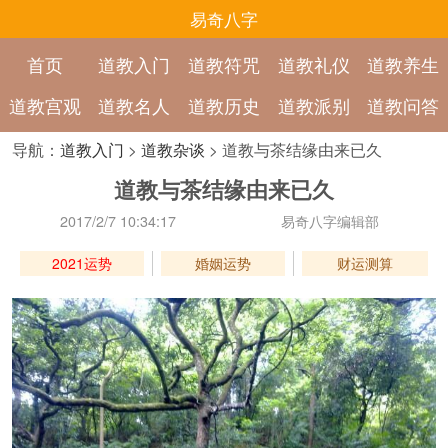
易奇八字
首页
道教入门
道教符咒
道教礼仪
道教养生
道教宫观
道教名人
道教历史
道教派别
道教问答
导航：
道教入门
>
道教杂谈
> 道教与茶结缘由来已久
道教与茶结缘由来已久
2017/2/7 10:34:17
易奇八字编辑部
2021运势
婚姻运势
财运测算