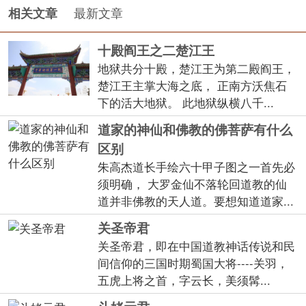
最新文章
相关文章
十殿阎王之二楚江王
地狱共分十殿，楚江王为第二殿阎王，
楚江王主掌大海之底， 正南方沃焦石
下的活大地狱。 此地狱纵横八千...
道家的神仙和佛教的佛菩萨有什么
区别
朱高杰道长手绘六十甲子图之一首先必
须明确， 大罗金仙不落轮回道教的仙
道并非佛教的天人道。要想知道道家...
关圣帝君
关圣帝君，即在中国道教神话传说和民
间信仰的三国时期蜀国大将----关羽，
五虎上将之首，字云长，美须髯...