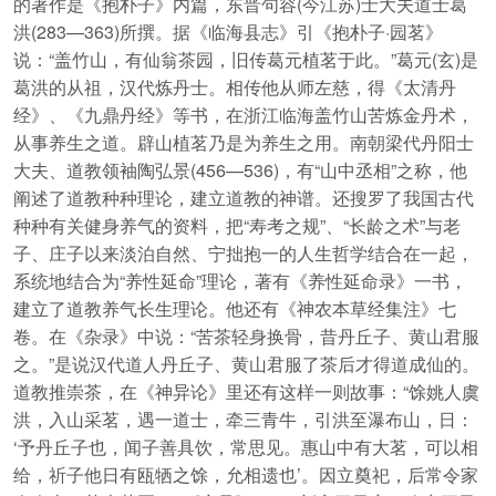
的著作是《抱朴子》内篇，东晋句容(今江苏)士大夫道士葛
洪(283—363)所撰。据《临海县志》引《抱朴子·园茗》
说：“盖竹山，有仙翁茶园，旧传葛元植茗于此。”葛元(玄)是
葛洪的从祖，汉代炼丹士。相传他从师左慈，得《太清丹
经》、《九鼎丹经》等书，在浙江临海盖竹山苦炼金丹术，
从事养生之道。辟山植茗乃是为养生之用。南朝梁代丹阳士
大夫、道教领袖陶弘景(456—536)，有“山中丞相”之称，他
阐述了道教种种理论，建立道教的神谱。还搜罗了我国古代
种种有关健身养气的资料，把“寿考之规”、“长龄之术”与老
子、庄子以来淡泊自然、宁拙抱一的人生哲学结合在一起，
系统地结合为“养性延命”理论，著有《养性延命录》一书，
建立了道教养气长生理论。他还有《神农本草经集注》七
卷。在《杂录》中说：“苦茶轻身换骨，昔丹丘子、黄山君服
之。”是说汉代道人丹丘子、黄山君服了茶后才得道成仙的。
道教推崇茶，在《神异论》里还有这样一则故事：“馀姚人虞
洪，入山采茗，遇一道士，牵三青牛，引洪至瀑布山，日：
‘予丹丘子也，闻子善具饮，常思见。惠山中有大茗，可以相
给，祈子他日有瓯牺之馀，允相遗也’。因立奠祀，后常令家