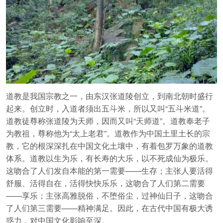
道教是我国宗教之一，由东汉张道陵创立，到南北朝时盛行
起来。创立时，入道者须出五斗米，所以又叫“五斗米道”。
道教徒尊称张道陵为天师，因而又叫“天师道”。道教奉老子
为教祖，尊称他为“太上老君”。道教作为中国土里土长的宗
教，它的根深深扎在中国文化土壤中，有着包罗万象的道教
体系。道教以生为乐，有长寿的大乐，以不死成仙为极乐。
这吻合了人们发自本能的第一需要——生存；主张人要活得
舒服、活得自在，活得快快乐乐，这吻合了人们第二需要
——享乐；主张高雅脱俗，不堕俗尘，过神仙日子，这吻合
了人们第三需要——精神满足。因此，在古代中国有极大诱
惑力，对中国文化影响至深。