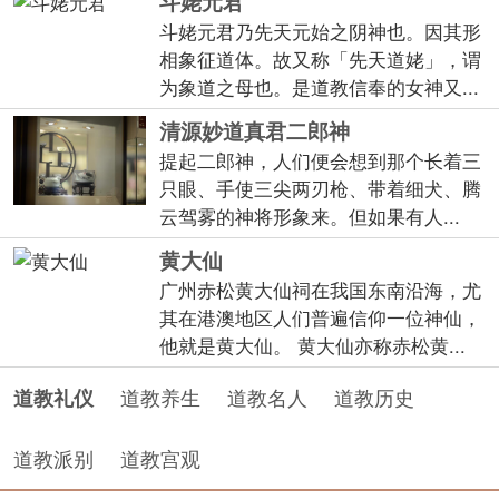
斗姥元君
斗姥元君乃先天元始之阴神也。因其形
相象征道体。故又称「先天道姥」，谓
为象道之母也。是道教信奉的女神又...
清源妙道真君二郎神
提起二郎神，人们便会想到那个长着三
只眼、手使三尖两刃枪、带着细犬、腾
云驾雾的神将形象来。但如果有人...
黄大仙
广州赤松黄大仙祠在我国东南沿海，尤
其在港澳地区人们普遍信仰一位神仙，
他就是黄大仙。 黄大仙亦称赤松黄...
道教养生
道教名人
道教历史
道教礼仪
道教派别
道教宫观