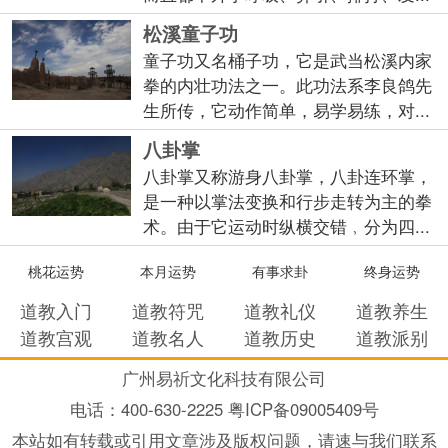
松溪童子功
童子功又名桶子功，它是武当松溪内家
拳的内壮功法之一。此功法系李良鸽先
生所传，它动作简单，易学易练，对...
八卦掌
八卦掌又称游身八卦掌，八卦连环掌，
是一种以掌法变换和行步走转为主的拳
术。由于它运动时纵横交错﹐分为四...
桃花运势
本月运势
有事求卦
终身运势
道教入门
道教符咒
道教礼仪
道教养生
道教宫观
道教名人
道教历史
道教派别
广州易祈文化科技有限公司
电话：
400-630-2225 粤ICP备09005409号
本站如有转载或引用文章涉及版权问题，请速与我们联系