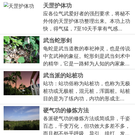
天罡护体功
应各位气武爱好者的强烈要求，将秘不
外传的天罡护体功整理出来。本功上功
快，得气猛，7至10天手掌有气感...
武当蛇形剑
龟蛇是武当道教的奉祀神灵，也是传说
中玄武神的象征。蛇形剑是武当剑术中
的精华，它是一路鲜为人知的内家象...
武当派的站桩功
站功：站功俗称为站桩功，也称为无极
桩功或无极桩，混元桩，浑圆桩。站桩
目的是为了练内功，内功的形成主...
硬气功的修炼方法
各派硬气功的修炼方法或简或异，千姿
百态，千变万化，但功效大多差不多，
而且都不外乎呼吸、异引、排打、发...