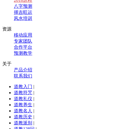
2018运程
八字预测
择吉旺运
风水培训
资源
移动应用
专家团队
合作平台
预测教学
关于
产品介绍
联系我们
道教入门
|
道教符咒
|
道教礼仪
|
道教养生
|
道教名人
|
道教历史
|
道教派别
|
道教128问
|