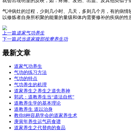
就会出现明显的反映，如：疼痛、发热、出血、及其他类似于病
气冲病灶的过程，少则几小时、几天，多则几个月，有的病情
以修炼者自身所积聚的能量的量级和体内需要修补的疾病的性
上一篇
道家气功养生
下一篇
武当道家腹部按摩养生功
最新文章
道家气功养生
气功的练习方法
气功的特点
气功养生的机理
道家养生之养生之道先养神
郭武：道教养生当“道法自然”
道教养生学的基本理论
道教养生 道以治身
教你8种容易学会的道家养生术
庚寅年养生运气药食谱
道家养生之代替肉的食品