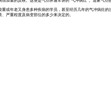
情加重的反映。这便是气功界通常讲的“气冲病灶”。道家气功把
较重或年老又身患多种疾病的学员，甚至经历几年的气冲病灶的
质、严重程度及病变部位的多少来决定的。