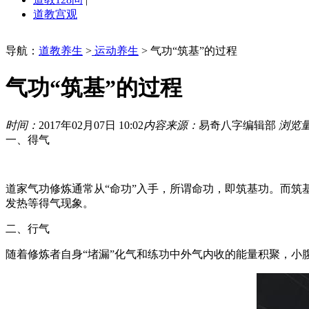
道教宫观
导航：
道教养生
>
运动养生
> 气功“筑基”的过程
气功“筑基”的过程
时间：
2017年02月07日 10:02
内容来源：
易奇八字编辑部
浏览
一、得气
道家气功修炼通常从“命功”入手，所谓命功，即筑基功。而
发热等得气现象。
二、行气
随着修炼者自身“堵漏”化气和练功中外气内收的能量积聚，