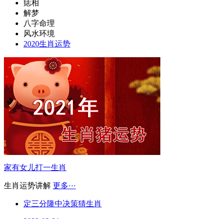
痣相
解梦
八字命理
风水环境
2020生肖运势
家有女儿打一生肖
生肖运势讲解
更多···
定三分隆中决策猜生肖