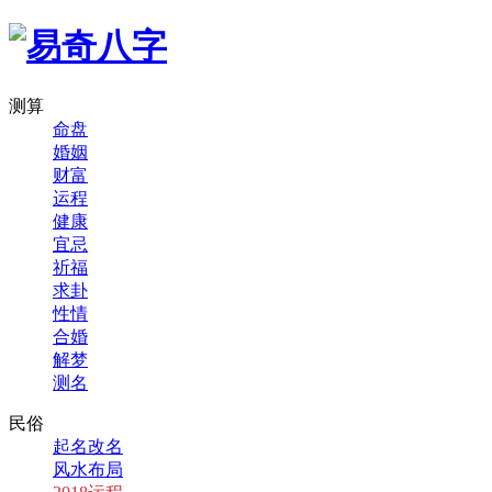
测算
命盘
婚姻
财富
运程
健康
宜忌
祈福
求卦
性情
合婚
解梦
测名
民俗
起名改名
风水布局